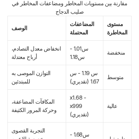
مقارنة بين مستويات المخاطر ومضاعفات المخاطر في
صليب الدجاج
مستوى
المضاعفات
الوصف
المخاطرة
المحتملة
س1.01 -
انخفاض معدل التصادم،
منخفضة
س1.18
أرباح معتدلة
س 1.19 - س
التوازن الموصى به
متوسط
1.67 (تقديري)
للمبتدئين
x1.68 -
المكافآت المضاعفة،
عالية
x999
وحركة المرور الكثيفة
(تقديري)
التجربة القصوى
س1.68 -
دارديفيل
مخصصة للاعبين