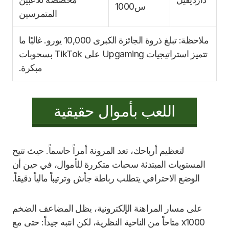
س1000
المتمرسين
ملاحظة: تبلغ ذروة الجائزة الكبرى 10,000 يورو. غالبًا ما
تتميز استراتيجيات Upgaming على TikTok بسحوبات
مبكرة.
اللعب بأموال حقيقية
لتعظيم أرباحك، تعد المرونة أمراً حاسماً. حيث تتيح
المستويات المبتدئة سحبات متكررة للأموال، في حين أن
الوضع الاحترافي يتطلب رباطة جأش وترتيباً مالياً دقيقاً.
على مسار المراهنة الإلكترونية، يظل المضاعف الضخم
x1000 متاحاً من الناحية النظرية، لكن انتبه جيداً: حتى مع