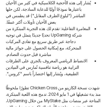
يُشار إلى هذه الأحجية الكلاسيكية في كثير من الأحيان
باعتبارها نموذجًا أوليًا للدعابة الساذجة، لكن حلها
المباشر ("لبلوغ الطرف المقابل") قد يطمس في
بعض الأحيان تأويلات أكثر عمقًا.
المغامرة التفاعلية: تقدم لك هذه التجربة المبتكرة من
شركة UpGaming تحديًا جديدًا يتمثل في توجيه
دجاجة عبر طريق سريع مع تفادي المركبات
المتحركة، مع إمكانية الحصول على جوائز مالية
مباشرة قبل حدوث التصادم.
الانضباط الرياضي المعروف بالجري على الطرقات
الترابية هو رياضة تنافسية تُمارس في الميادين
الطبيعية، ويُشار إليها اختصاراً باسم "كروس".
شهدت نسخة الكازينو من Chicken Cross تطورًا ملحوظًا
منذ بدء تشغيلها في 1 مايو 2024. تدمج هذه اللعبة المبتكرة،
المتاحة عبر منصات مثل MyStake من خلال UpGaming،