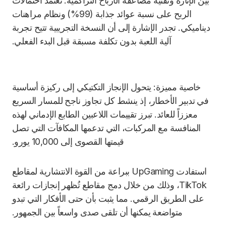
بين الإثارة وتقنية مضاعفة الأرباح التراكمية. تعتمد احتمالات
الربح على نسبة عوائد جذابة (99%) ونظام مراهنات
ديناميكي. تجدر الإشارة إلى أن النسخة التجريبية تتيح تجربة
آلية اللعبة بدون تكلفة مسبقة قبل البدء الفعلي.
خاصية مميزة: يتحول الإنجاز التكتيكي إلى ركيزة أساسية
في تدبير الأخطار، إذ ينشط كل تجاوز ناجح للمسار السريع
معززاً للعائد. تبرز تقييمات اللاعبين الطابع الإدماني لهذه
المنافسة مع المركبات، التي تدعمها المكافآت التي تصل
قيمتها القصوى إلى 10,000 يورو.
استفادت UpGaming ببراعة من القوة الانتشارية لمقاطع
TikTok، وذلك من خلال دمج مقاطع تُظهر إنجازات رائعة
على الطريق الرقمي. مما يثبت بأن حتى الأفكار التي تبدو
متواضعة يمكنها أن تلقى صدى واسعاً بين الجمهور.