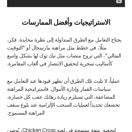
الاستراتيجيات وأفضل الممارسات
يحتاج التعامل مع الطرق المتداولة إلى نظرة محايدة. فكر،
مثلًا، في خطط مثل مراهنة مارتينجال أو "التوقيت
المثالي"، التي تروج منصات مثل تيك توك لها بشكل واسع
كأساليب سحرية لتحقيق الانتصار في ألعاب المقامرة.
عملياً، لا تلبث تلك الطرق أن تظهر قيودها عند التعامل مع
سياسات القمار وإدارة الأموال. فاستراتيجية المراهنة
المضاعفة، التي تستلزم زيادة رهانك عقب كل خسارة،
تخضعك تحديداً لعمليات السحب الإلزامية عند بلوغ سقف
المراهنة المسموح.
لتحقيق متعة ممنهجة في لعبة Chicken Cross، يُوصى