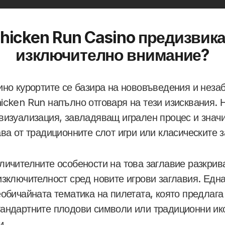
hicken Run Casino предизвика
изключително внимание?
ино курортите се базира на нововъведения и неза
icken Run напълно отговаря на тези изисквания. 
визуализация, завладяващ игрален процес и знач
ава от традиционните слот игри или класическите 
личителните особености на това заглавие разкрива
изключителност сред новите игрови заглавия. Едн
еобичайната тематика на пилетата, която предлага
андартните плодови символи или традиционни ико
и.