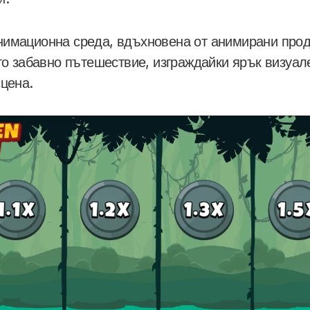
имационна среда, вдъхновена от анимирани проду
ато забавно пътешествие, изграждайки ярък визуале
сцена.