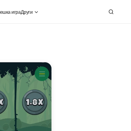
ешка игра
Други