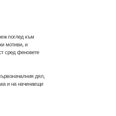
свеж поглед към
ки мотиви, и
ст сред феновете
първоначалния дял,
ака и на начинаещи