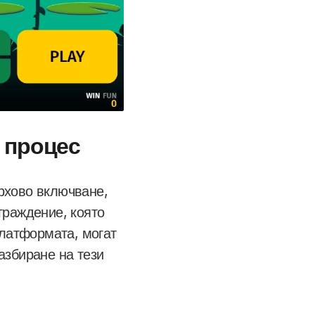
 процес
рхово включване,
граждение, която
платформата, могат
азбиране на тези