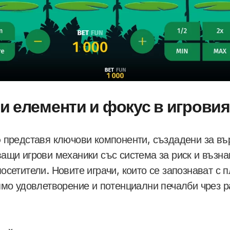
и елементи и фокус в игровия
 представя ключови компоненти, създадени за въ
ащи игрови механики със система за риск и възна
осетители. Новите играчи, които се запознават с 
ямо удовлетворение и потенциални печалби чрез р