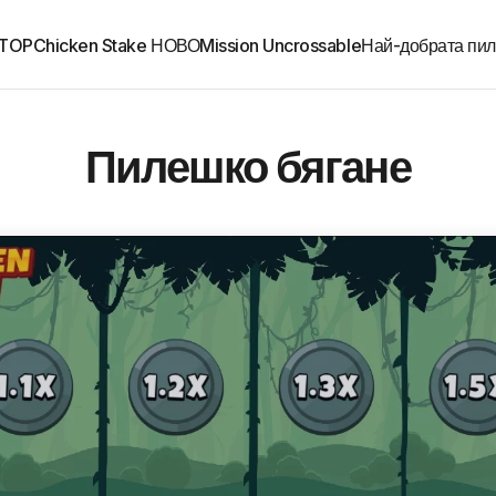
 TOP
Chicken Stake НОВО
Mission Uncrossable
Най-добрата пил
Пилешко бягане