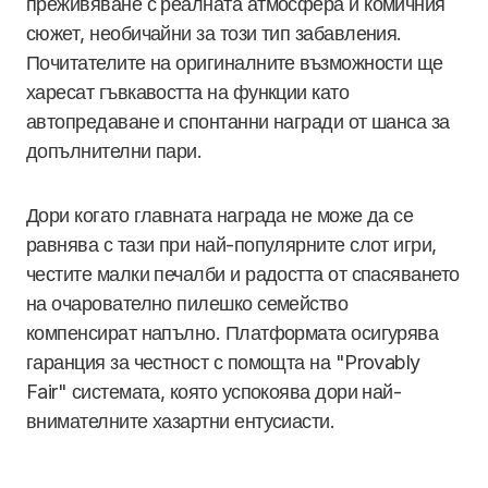
преживяване с реалната атмосфера и комичния
сюжет, необичайни за този тип забавления.
Почитателите на оригиналните възможности ще
харесат гъвкавостта на функции като
автопредаване и спонтанни награди от шанса за
допълнителни пари.
Дори когато главната награда не може да се
равнява с тази при най-популярните слот игри,
честите малки печалби и радостта от спасяването
на очарователно пилешко семейство
компенсират напълно. Платформата осигурява
гаранция за честност с помощта на "Provably
Fair" системата, която успокоява дори най-
внимателните хазартни ентусиасти.