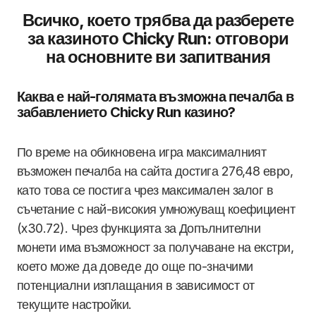
Всичко, което трябва да разберете
за казиното Chicky Run: отговори
на основните ви запитвания
Каква е най-голямата възможна печалба в
забавлението Chicky Run казино?
По време на обикновена игра максималният
възможен печалба на сайта достига 276,48 евро,
като това се постига чрез максимален залог в
съчетание с най-високия умножуващ коефициент
(x30.72). Чрез функцията за Допълнителни
монети има възможност за получаване на екстри,
което може да доведе до още по-значими
потенциални изплащания в зависимост от
текущите настройки.