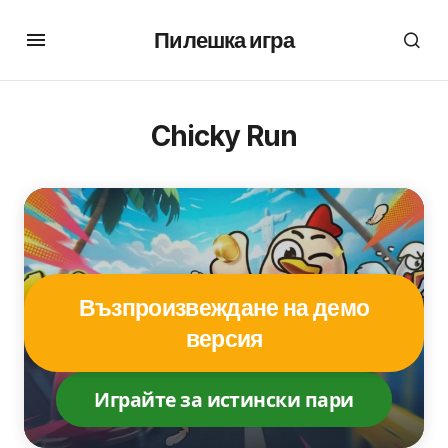
Пилешка игра
Chicky Run
Възпроизвеждане на демо
версия
Играйте за истински пари