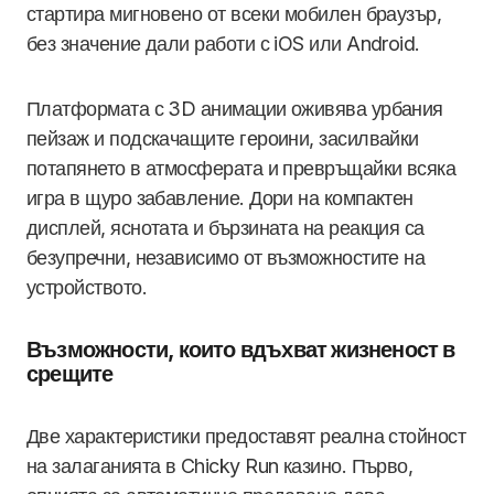
стартира мигновено от всеки мобилен браузър,
без значение дали работи с iOS или Android.
Платформата с 3D анимации оживява урбания
пейзаж и подскачащите героини, засилвайки
потапянето в атмосферата и превръщайки всяка
игра в щуро забавление. Дори на компактен
дисплей, яснотата и бързината на реакция са
безупречни, независимо от възможностите на
устройството.
Възможности, които вдъхват жизненост в
срещите
Две характеристики предоставят реална стойност
на залаганията в Chicky Run казино. Първо,