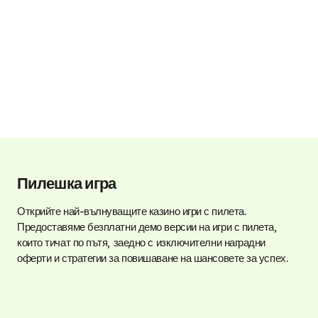
Пилешка игра
Открийте най-вълнуващите казино игри с пилета.
Предоставяме безплатни демо версии на игри с пилета,
които тичат по пътя, заедно с изключителни наградни
оферти и стратегии за повишаване на шансовете за успех.