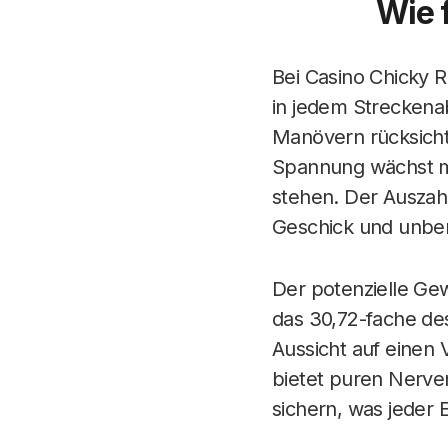
Wie 
Bei Casino Chicky R
in jedem Streckenab
Manövern rücksicht
Spannung wächst mi
stehen. Der Auszahl
Geschick und unb
Der potenzielle Gew
das 30,72-fache des
Aussicht auf einen 
bietet puren Nerven
sichern, was jeder