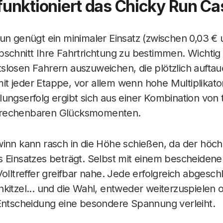
funktioniert das Chicky Run Ca
un genügt ein minimaler Einsatz (zwischen 0,03 €
schnitt Ihre Fahrtrichtung zu bestimmen. Wichtig is
slosen Fahrern auszuweichen, die plötzlich auftau
t jeder Etappe, vor allem wenn hohe Multiplikato
ungserfolg ergibt sich aus einer Kombination von
erechenbaren Glücksmomenten.
inn kann rasch in die Höhe schießen, da der höchs
 Einsatzes beträgt. Selbst mit einem bescheidenen
Volltreffer greifbar nahe. Jede erfolgreich abges
kitzel... und die Wahl, entweder weiterzuspielen
 Entscheidung eine besondere Spannung verleiht.