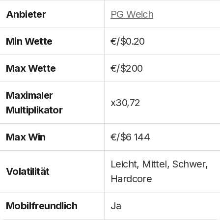
Anbieter
PG Weich
Min Wette
€/$0.20
Max Wette
€/$200
Maximaler
x30,72
Multiplikator
Max Win
€/$6 144
Leicht, Mittel, Schwer,
Volatilität
Hardcore
Mobilfreundlich
Ja