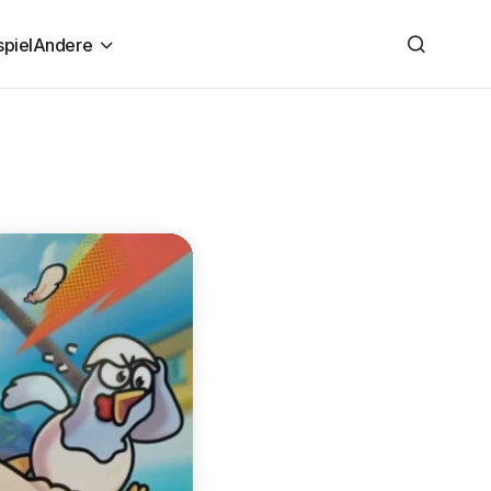
piel
Andere