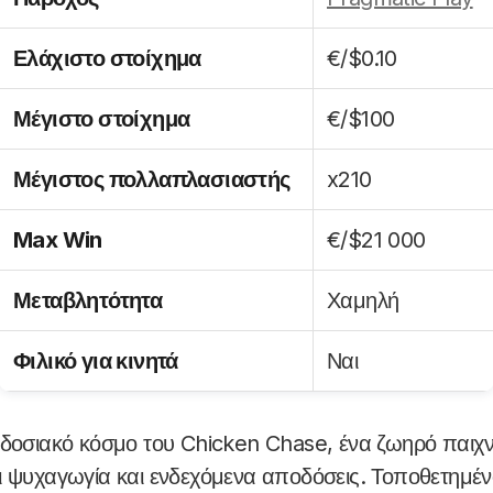
Ελάχιστο στοίχημα
€/$0.10
Μέγιστο στοίχημα
€/$100
Μέγιστος πολλαπλασιαστής
x210
Max Win
€/$21 000
Μεταβλητότητα
Χαμηλή
Φιλικό για κινητά
Ναι
δοσιακό κόσμο του Chicken Chase, ένα ζωηρό παιχν
 ψυχαγωγία και ενδεχόμενα αποδόσεις. Τοποθετημέν