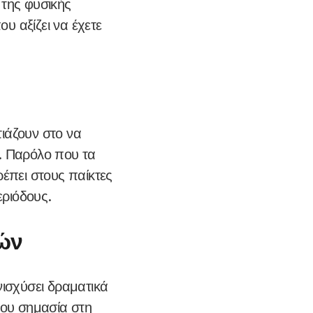
 της φυσικής
 αξίζει να έχετε
ιάζουν στο να
. Παρόλο που τα
ρέπει στους παίκτες
εριόδους.
ών
νισχύσει δραματικά
του σημασία στη