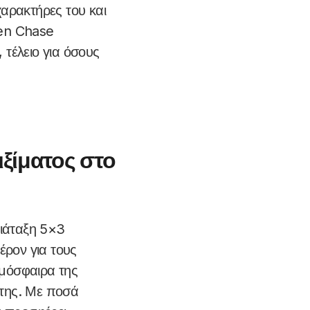
χαρακτήρες του και
ken Chase
τέλειο για όσους
ξίματος στο
διάταξη 5×3
έρον για τους
τμόσφαιρα της
της. Με ποσά