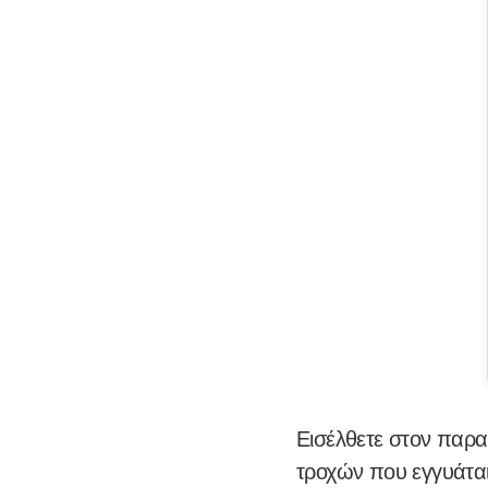
Εισέλθετε στον παρα
τροχών που εγγυάται