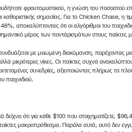
ουδήποτε φρουτoμυστικού, η γνώση του ποσοστού επ
ι καθοριστικής σημασίας. Για το Chicken Chase, η τι
48%, αποκαλύπτοντας ότι οι αλγόριθμοι του παιχνιδιο
 σημαντικό μέρος των ποντάρισμάτων στους παίκτες
συνδυάζεται με μειωμένη διακύμανση, παρέχοντας μ
αλλά μικρότερες νίκες. Οι παίκτες συχνά ανακαλύπτου
εκτεταμένες συνεδρίες, αξιοποιώντας πλήρως τα πλούσ
υ παιχνιδιού.
ά δείχνει ότι για κάθε $100 που στοιχηματίζετε, $96,
παίκτες μακροπρόθεσμα. Παρόλα αυτά, αυτό δεν εγγυ