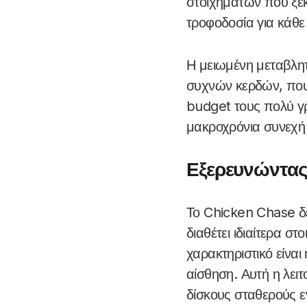
στοιχημάτων που ξεκ
τροφοδοσία για κάθε 
Η μειωμένη μεταβλητ
συχνών κερδών, που 
budget τους πολύ γρ
μακροχρόνια συνεχή π
Εξερευνώντας 
Το Chicken Chase δε
διαθέτει ιδιαίτερα σ
χαρακτηριστικό είναι
αίσθηση. Αυτή η λειτ
δίσκους σταθερούς ε