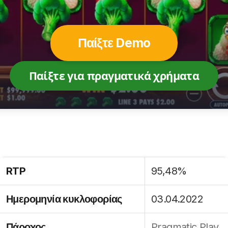
Παίξτε Demo
Παίξτε για πραγματικά χρήματα
RTP
95,48%
Ημερομηνία κυκλοφορίας
03.04.2022
Πάροχος
Pragmatic Play