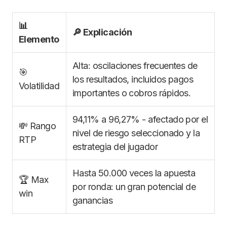
📊
🔎 Explicación
Elemento
Alta: oscilaciones frecuentes de
🎯
los resultados, incluidos pagos
Volatilidad
importantes o cobros rápidos.
94,11% a 96,27% - afectado por el
💸 Rango
nivel de riesgo seleccionado y la
RTP
estrategia del jugador
Hasta 50.000 veces la apuesta
🏆 Max
por ronda: un gran potencial de
win
ganancias