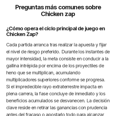
Preguntas más comunes sobre
Chicken zap
¿Cómo opera el ciclo principal de juego en
Chicken Zap?
Cada partida arranca tras realizar la apuesta y fijar
el nivel de riesgo preferido. Durante los instantes de
mayor intensidad, la meta consiste en conducir a la
gallina intrépida por encima de los proyectiles de
heno que se multiplican, acumulando
multiplicadores superiores conforme se progresa.
Si el impredecible rayo extraterrestre impacta en
plena carrera, la fase concluye de inmediato y los
beneficios acumulados se desvanecen. La decisión
clave reside en retirar las ganancias con prudencia
antes del fracaso o apostarlo todo para alcanzar