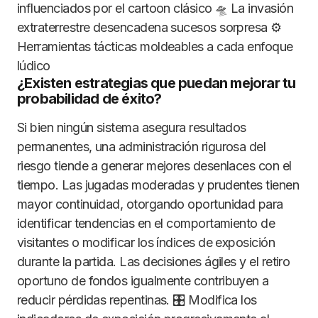
influenciados por el cartoon clásico 🛸 La invasión
extraterrestre desencadena sucesos sorpresa ⚙️
Herramientas tácticas moldeables a cada enfoque
lúdico
¿Existen estrategias que puedan mejorar tu
probabilidad de éxito?
Si bien ningún sistema asegura resultados
permanentes, una administración rigurosa del
riesgo tiende a generar mejores desenlaces con el
tiempo. Las jugadas moderadas y prudentes tienen
mayor continuidad, otorgando oportunidad para
identificar tendencias en el comportamiento de
visitantes o modificar los índices de exposición
durante la partida. Las decisiones ágiles y el retiro
oportuno de fondos igualmente contribuyen a
reducir pérdidas repentinas. 🎛️ Modifica los