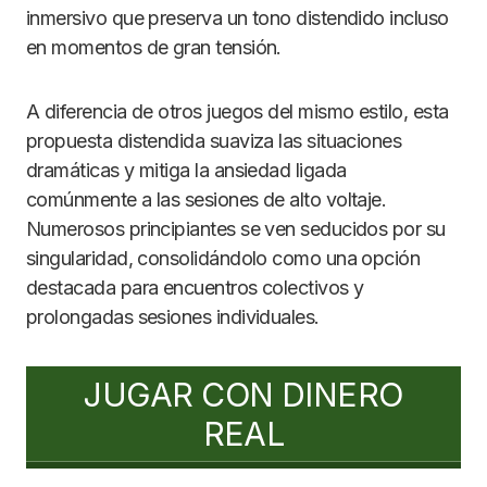
inmersivo que preserva un tono distendido incluso
en momentos de gran tensión.
A diferencia de otros juegos del mismo estilo, esta
propuesta distendida suaviza las situaciones
dramáticas y mitiga la ansiedad ligada
comúnmente a las sesiones de alto voltaje.
Numerosos principiantes se ven seducidos por su
singularidad, consolidándolo como una opción
destacada para encuentros colectivos y
prolongadas sesiones individuales.
JUGAR CON DINERO
REAL