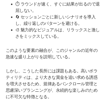
⏱️ ラウンドが速く、すぐに結果が出るので退
屈しない。
🔄 セッションごとに新しいシナリオを導入
し、繰り返しのパターンを避ける。
🎨 魅力的なビジュアルは、リラックスと激し
さをミックスしている。
このような要素の融合が、このジャンルの近年の
急速な盛り上がりを説明している。
しかし、こうした長所には課題もある。高いボラ
ティリティは、より大きな賞金を追い求める誘惑
を増大させるため、規律あるバンクロール管理と
思慮深いプランニングが、永続的な楽しみのため
に不可欠な特徴となる。