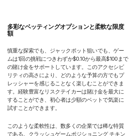
多彩なベッティングオプションと柔軟な限度
額
慎重な探索でも、ジャックポット狙いでも、ゲー
ムは1回の挑戦につきわずか$0.10から最高$100まで
の賭け金をサポートしています。このアクセシビ
リティの高さにより、どのような予算の方でもプ
レッシャーを感じることなく楽しむことができま
す。経験豊富なリスクテイカーは賭け金を最大に
することができ、初心者は少額のベットで気楽に
試すことができます。
このような柔軟性は、数多くの企業では稀な特質
である。クラッシュゲームポジショニング チキン