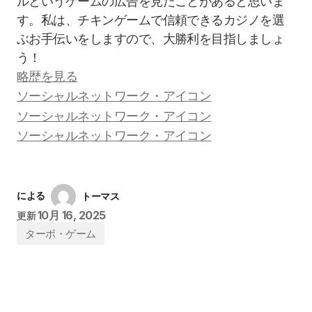
ルというゲームの広告を見たことがあると思いま
す。私は、チキンゲームで信頼できるカジノを選
ぶお手伝いをしますので、大勝利を目指しましょ
う！
略歴を見る
による
トーマス
10月 16, 2025
更新
ターボ・ゲーム