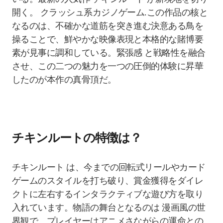
開く。 クラッシュ系カジノゲーム.この作品の核と
なるのは、不確かな道筋を突き進む決意ある鳥を
操ることで、鮮やかな映像表現と本格的な賭博要
素が見事に調和している。緊張感 と戦略性を融合
させ、この二つの魅力を一つの圧倒的体験に昇華
したのが本作の真骨頂だ。
チキンルートの特徴は？
チキンルート は、今までの回転式リールやカード
ゲームのスタイルを打ち破り、賞金獲得をダイレ
クトに左右するインタラクティブな遊び方を取り
入れています。物語の舞台となるのは 漫画風の世
界観で、プレイヤーはアニメさながらの運命との