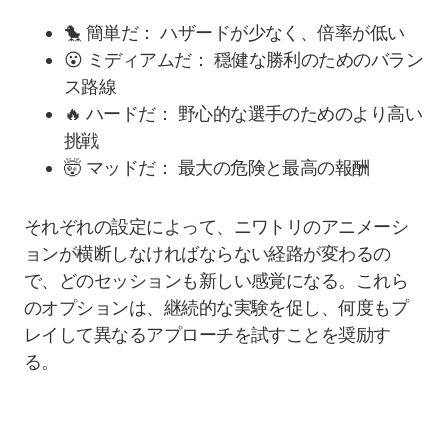
🐤 簡単だ： ハザードが少なく、倍率が低い
😮 ミディアムだ： 穏健な勝利のためのバラン
ス路線
🔥 ハードだ： 野心的な選手のためのより高い
挑戦
🤯 マッドだ： 最大の危険と最高の報酬
それぞれの設定によって、ニワトリのアニメーシ
ョンが横断しなければならない経路が変わるの
で、どのセッションも新しい感覚になる。これら
のオプションは、継続的な実験を促し、何度もプ
レイして異なるアプローチを試すことを奨励す
る。