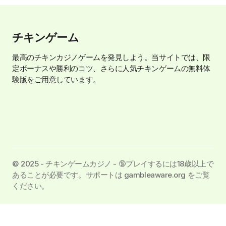
チキンゲーム
最高のチキンカジノゲームを発見しよう。当サイトでは、限
定ボーナスや勝利のコツ、さらに人気チキンゲームの無料体
験版をご用意しています。
©️ 2025 - チキンゲームカジノ - 🔞プレイするには18歳以上で
あることが必要です。サポートは gambleaware.org をご覧
ください。