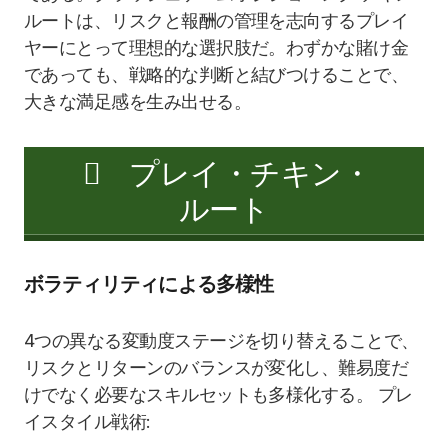
ルートは、リスクと報酬の管理を志向するプレイ
ヤーにとって理想的な選択肢だ。わずかな賭け金
であっても、戦略的な判断と結びつけることで、
大きな満足感を生み出せる。
プレイ・チキン・
ルート
ボラティリティによる多様性
4つの異なる変動度ステージを切り替えることで、
リスクとリターンのバランスが変化し、難易度だ
けでなく必要なスキルセットも多様化する。 プレ
イスタイル戦術: