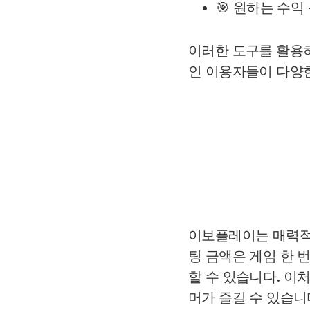
🎯 원하는 수익
이러한 도구를 활용하
인 이용자들이 다양한
이보플레이는 매력적인
팅 금액은 게임 한 번
할 수 있습니다. 이
머가 즐길 수 있습니