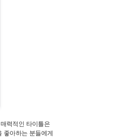
 이 매력적인 타이틀은
을 좋아하는 분들에게