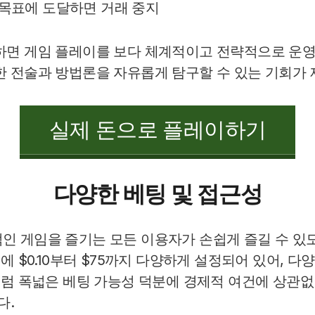
 목표에 도달하면 거래 중지
면 게임 플레이를 보다 체계적이고 전략적으로 운영할
 전술과 방법론을 자유롭게 탐구할 수 있는 기회가 
실제 돈으로 플레이하기
다양한 베팅 및 접근성
 게임을 즐기는 모든 이용자가 손쉽게 즐길 수 있도
에 $0.10부터 $75까지 다양하게 설정되어 있어, 다
처럼 폭넓은 베팅 가능성 덕분에 경제적 여건에 상관없
다.