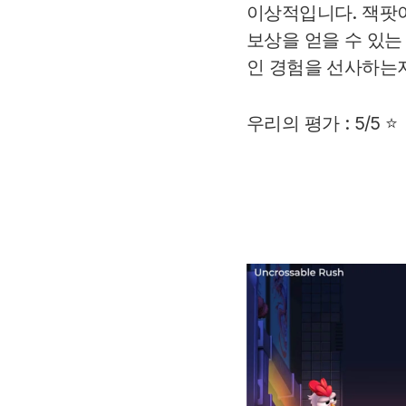
이상적입니다. 잭팟이
보상을 얻을 수 있는 
인 경험을 선사하는
우리의 평가 : 5/5 ⭐