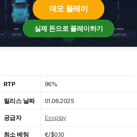
데모 플레이
실제 돈으로 플레이하기
RTP
96%
릴리스 날짜
01.06.2025
공급자
Evoplay
최소 베팅
€/$0.10