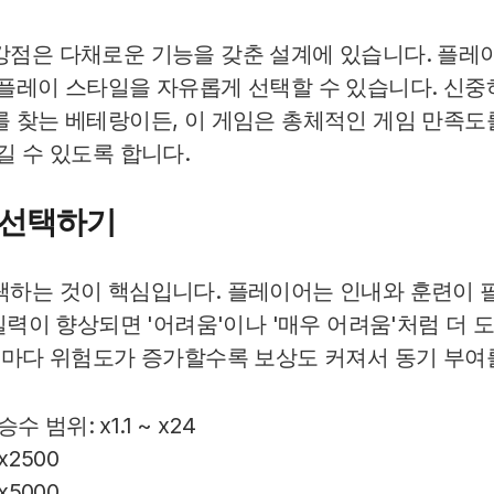
강점은 다채로운 기능을 갖춘 설계에 있습니다. 플레
플레이 스타일을 자유롭게 선택할 수 있습니다. 신중
 찾는 베테랑이든, 이 게임은 총체적인 게임 만족도
길 수 있도록 합니다.
 선택하기
하는 것이 핵심입니다. 플레이어는 인내와 훈련이 필
 실력이 향상되면 '어려움'이나 '매우 어려움'처럼 더
계마다 위험도가 증가할수록 보상도 커져서 동기 부여
수 범위: x1.1 ~ x24
 x2500
 x5000