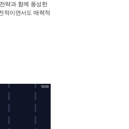
 전략과 함께 풍성한
게 도전적이면서도 매력적