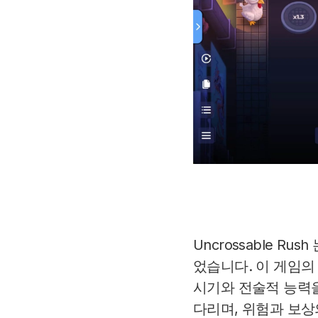
Uncrossable 
었습니다. 이 게임의
시기와 전술적 능력을
다리며, 위험과 보상