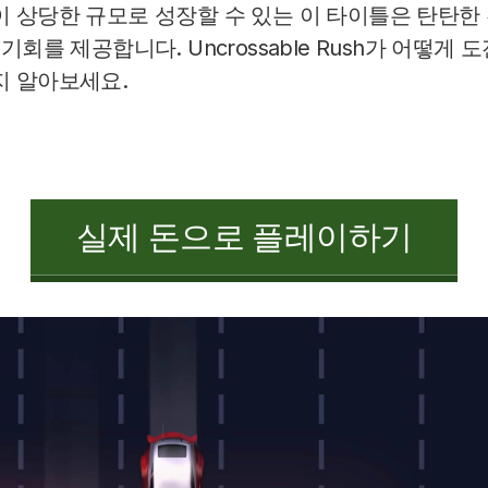
 상당한 규모로 성장할 수 있는 이 타이틀은 탄탄한
기회를 제공합니다. Uncrossable Rush가 어떻
지 알아보세요.
실제 돈으로 플레이하기