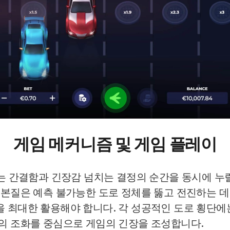
게임 메커니즘 및 게임 플레이
Rush 는 간결함과 긴장감 넘치는 결정의 순간을 동시에 
 본질은 예측 불가능한 도로 정체를 뚫고 전진하는 데
 최대한 활용해야 합니다. 각 성공적인 도로 횡단에
의 조화를 중심으로 게임의 긴장을 조성합니다.