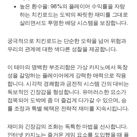
높은 환수율: 98%의 플레이어 수익률을 자랑
하는 치킨로드는 도박의 짜릿한 재미를 그대로
살리면서도 투명한 배당 시스템을 보장합니다.
궁극적으로 치킨로드는 단순한 오락을 넘어 위험과
우리의 관계에 대한 색다른 성찰을 제공합니다.
이 테마의 명백한 부조리함은 가상 카지노에서 독창
성을 갈망하는 플레이어에게 강력한 매력으로 작용
합니다. 시각적 경쾌함과 금전적 시스템 간의 대비는
독보적인 긴장감을 형성합니다. 유머러스한 요소가
접목되어 도박에 좀 더 즐겁게 다가갈 수 있으며, 승
률 조정과 특별 혜택은 전략적 재미를 지속시킵니다.
재미와 긴장감의 조화는 독특한 마법을 선사합니다.
인터넷 카지노는 즐거운 게임 요소를 도입했을 때 플