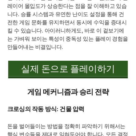
레이어 몰입도가 상승한다는 점을 잘 이해하고 있습
니다. 승률 시스템과 유연한 난이도 설정을 통해 건
전한 게임 문화를 유지하면서 동시에 수익을 증대시
킬 수 있습니다. 아이러니하게도, 바로 이 겉보기에
는 가벼워 보이는 특성이 중독성 있는 플레이 경험을
만들어내는 비결입니다.
실제 돈으로 플레이하기
게임 메커니즘과 승리 전략
크로싱의 작동 방식: 건물 압력
돈을 벌어들이는 방법을 정확히 파악하기 위해서는
핵심 변수들을 제대로 익혀두어야 합니다. 모든 결정