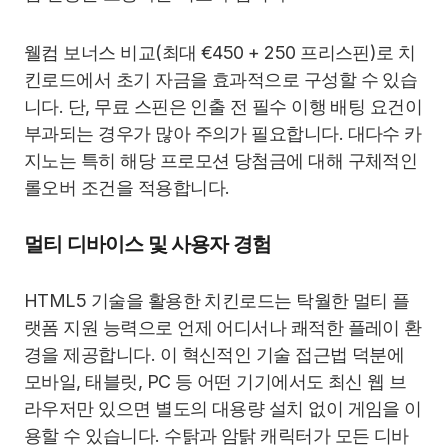
웰컴 보너스 비교(최대 €450 + 250 프리스핀)로 치
킨로드에서 초기 자금을 효과적으로 구성할 수 있습
니다. 단, 무료 스핀은 인출 전 필수 이행 배팅 요건이
부과되는 경우가 많아 주의가 필요합니다. 대다수 카
지노는 특히 해당 프로모션 당첨금에 대해 구체적인
롤오버 조건을 적용합니다.
멀티 디바이스 및 사용자 경험
HTML5 기술을 활용한 치킨로드는 탁월한 멀티 플
랫폼 지원 능력으로 언제 어디서나 쾌적한 플레이 환
경을 제공합니다. 이 혁신적인 기술 접근법 덕분에
모바일, 태블릿, PC 등 어떤 기기에서도 최신 웹 브
라우저만 있으면 별도의 대용량 설치 없이 게임을 이
용할 수 있습니다. 수탉과 암탉 캐릭터가 모든 디바