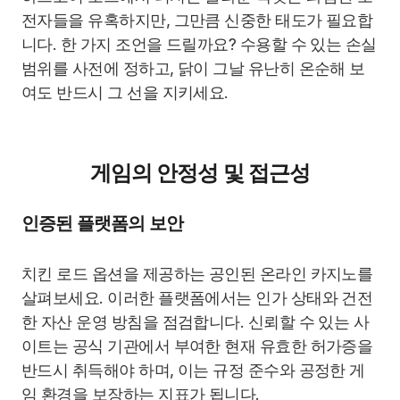
전자들을 유혹하지만, 그만큼 신중한 태도가 필요합
니다. 한 가지 조언을 드릴까요? 수용할 수 있는 손실
범위를 사전에 정하고, 닭이 그날 유난히 온순해 보
여도 반드시 그 선을 지키세요.
게임의 안정성 및 접근성
인증된 플랫폼의 보안
치킨 로드 옵션을 제공하는 공인된 온라인 카지노를
살펴보세요. 이러한 플랫폼에서는 인가 상태와 건전
한 자산 운영 방침을 점검합니다. 신뢰할 수 있는 사
이트는 공식 기관에서 부여한 현재 유효한 허가증을
반드시 취득해야 하며, 이는 규정 준수와 공정한 게
임 환경을 보장하는 지표가 됩니다.