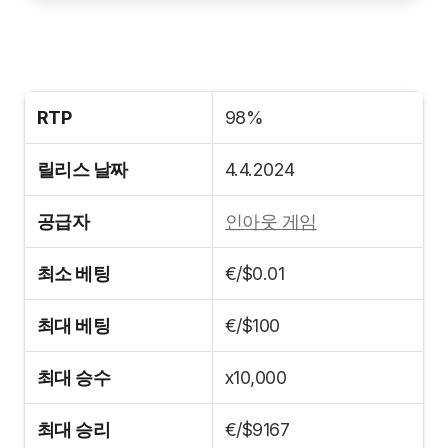
RTP
98%
릴리스 날짜
4.4.2024
공급자
인아웃 게임
최소 베팅
€/$0.01
최대 베팅
€/$100
최대 승수
x10,000
최대 승리
€/$9167