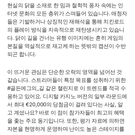
현실의 닭을 소재로 한 밈과 철학적 풍자 속에는 인
터넷 문화의 모든 층위가 스며들어 있습니다. 애청자
들은 기발하거나 상징적인 재해석을 통해 치킨로드
의 플레이 방식을 지속적으로 재탄생시키고 있습니
다. 닭이 길을 건너는 유행 이미지에는 흔히 게임의
본질을 역설적으로 재고케 하는 뜻밖의 캡션이 수반
되곤 합니다.
이 뜨거운 관심은 단순한 오락의 영역을 넘어선 것
같습니다. 스트리머들이 특정 목표를 성취하기 위한
#골든에그의_길 같은 챌린지로 이 트렌드를 적극 수
용하고 있어요. 디지털 카지노 버전의 일부 라운드에
서 최대 €20,000의 당첨금이 걸려 있다는 사실, 알
고 계셨나요? 바로 이 점이 참가자들이 최고의 혜택
을 좇는 주요 동기입니다. 또한, 평가 자료에 의하면
자본을 현명하게 운영하며 난이도 높은 스테이지를