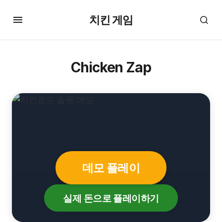
치킨 게임
Chicken Zap
데모 플레이
실제 돈으로 플레이하기