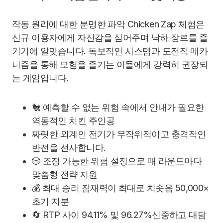
작동 원리에 대한 분명한 파악 Chicken Zap 체험은
신규 이용자에게 자신감을 심어주며 낙하 장르를 즐
기기에 알맞습니다. 독보적인 시스템과 도전적 메카
니즘을 통해 모험을 즐기는 이들에게 강력히 권장되
는 게임입니다.
🐔 예측할 수 없는 위험 속에서 안내가 필요한
역동적인 치킨 주인공
짜릿한 외계인 전기가 무작위적이고 충격적인
반전을 선사합니다.
🎲 조정 가능한 위험 설정으로 매 라운드마다
맞춤형 전략 지원
💰 최대 승리 잠재력이 최대로 치솟음 50,000×
초기 지분
🔄 RTP 사이 94.11% 및 96.27%신중하고 대담