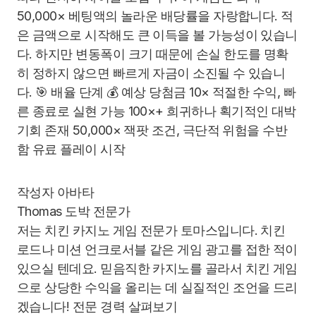
50,000× 베팅액의 놀라운 배당률을 자랑합니다. 적
은 금액으로 시작해도 큰 이득을 볼 가능성이 있습니
다. 하지만 변동폭이 크기 때문에 손실 한도를 명확
히 정하지 않으면 빠르게 자금이 소진될 수 있습니
다. 🎯 배율 단계 💰 예상 당첨금 10× 적절한 수익, 빠
른 종료로 실현 가능 100×+ 희귀하나 획기적인 대박
기회 존재 50,000× 잭팟 조건, 극단적 위험을 수반
함 유료 플레이 시작
Thomas
도박 전문가
저는 치킨 카지노 게임 전문가 토마스입니다. 치킨
로드나 미션 언크로서블 같은 게임 광고를 접한 적이
있으실 텐데요. 믿음직한 카지노를 골라서 치킨 게임
으로 상당한 수익을 올리는 데 실질적인 조언을 드리
겠습니다! 전문 경력 살펴보기