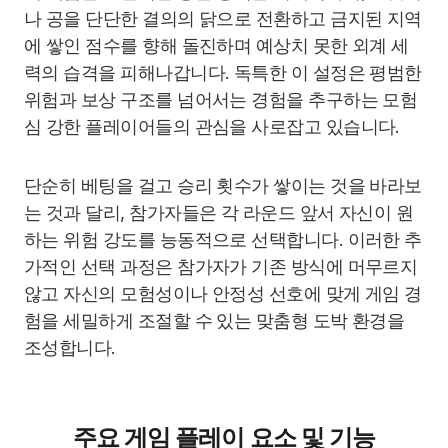
나 공을 단단한 결의의 닭으로 전환하고 금지된 지역
에 쌓인 점수를 향해 돌진하며 예상치 못한 외계 세
력의 습격을 피해나갑니다. 독특한 이 설정은 평범한
위험과 보상 구조를 넘어서는 경험을 추구하는 모험
심 강한 플레이어들의 관심을 사로잡고 있습니다.
단순히 베팅을 걸고 승리 횟수가 쌓이는 것을 바라보
는 것과 달리, 참가자들은 각 라운드 앞서 자신이 원
하는 위험 강도를 능동적으로 선택합니다. 이러한 추
가적인 선택 과정은 참가자가 기존 방식에 머무르지
않고 자신의 모험성이나 안정성 선호에 맞게 게임 경
험을 세밀하게 조절할 수 있는 맞춤형 도박 환경을
조성합니다.
주요 게임 플레이 요소 및 기능