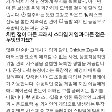
기가 닥치기 전 안전하게 수익을 확보할지, 아니면
더 큰 보상을 위해 과감하게 도박을 걸지에 달려 있
습니다. ⏱️ 질주하는 듯한 고강도 라운드 🐤 리스크
선택을 통한 지속적인 관여 💥 돌발 외계인 등장으로
순발력 있는 판단 요구
치킨 잽이 다른 크래시 스타일 게임과 다른 점은
무엇인가요?
많은 단순한 크래시 게임과 달리, Chicken Zap은 유
머러스한 요소와 예측할 수 없는 사건, 상호작용적인
위험 관리 시스템을 결합한 독특한 경험을 제공합니
다. 공상 과학 농장이라는 독창적인 배경이 매력을
살려주며, 맞춤형 난이도 조절로 다양한 전략 플레이
가 가능합니다. 수동적인 충돌 게임에 지친 이들에게
애니메이션적 혼돈이 더해진 그룹 플레이는 활기를
더합니다. 🐓 만화 스타일을 반영한 독창적인 그래픽
과 사운드트랙 🛸 외계인의 개입으로 발생하는 무작
위 이벤트 시스템 ⚙️ 모든 플레이어 스타일에 맞춰진