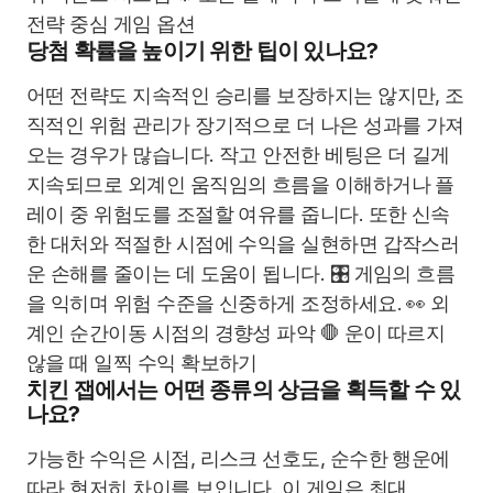
전략 중심 게임 옵션
당첨 확률을 높이기 위한 팁이 있나요?
어떤 전략도 지속적인 승리를 보장하지는 않지만, 조
직적인 위험 관리가 장기적으로 더 나은 성과를 가져
오는 경우가 많습니다. 작고 안전한 베팅은 더 길게
지속되므로 외계인 움직임의 흐름을 이해하거나 플
레이 중 위험도를 조절할 여유를 줍니다. 또한 신속
한 대처와 적절한 시점에 수익을 실현하면 갑작스러
운 손해를 줄이는 데 도움이 됩니다. 🎛️ 게임의 흐름
을 익히며 위험 수준을 신중하게 조정하세요. 👀 외
계인 순간이동 시점의 경향성 파악 🛑 운이 따르지
않을 때 일찍 수익 확보하기
치킨 잽에서는 어떤 종류의 상금을 획득할 수 있
나요?
가능한 수익은 시점, 리스크 선호도, 순수한 행운에
따라 현저히 차이를 보입니다. 이 게임은 최대