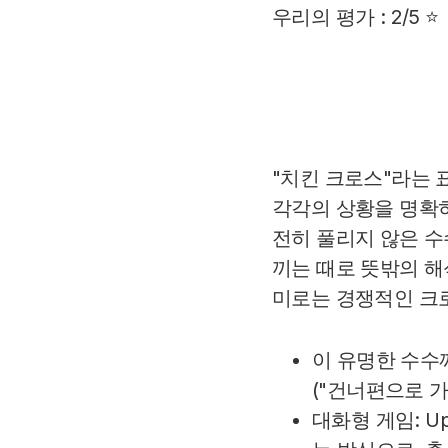
우리의 평가 : 2/5 ⭐
"치킨 크로스"라는 
각각의 상황을 명확히
전히 풀리지 않은 수
끼는 때로 뜻밖의 해
미로는 경쟁적인 크
이 유명한 수수
("건너편으로 가
대화형 게임: U