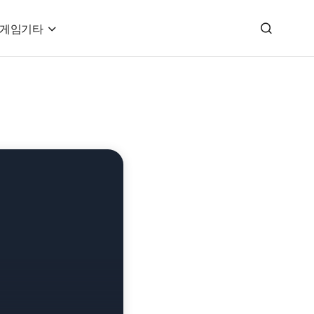
 게임
기타