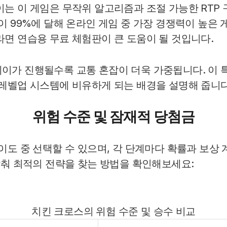
는 이 게임은 무작위 알고리즘과 조절 가능한 RTP
이 99%에 달해 온라인 게임 중 가장 경쟁력이 높은
면 연습용 무료 체험판이 큰 도움이 될 것입니다.
이가 진행될수록 교통 혼잡이 더욱 가중됩니다. 이 
레벨업 시스템에 비유하게 되는 배경을 설명해 줍니다
위험 수준 및 잠재적 당첨금
이도 중 선택할 수 있으며, 각 단계마다 확률과 보상
맞춰 최적의 전략을 찾는 방법을 확인해보세요:
치킨 크로스의 위험 수준 및 승수 비교