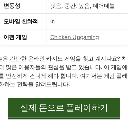
변동성
낮음, 중간, 높음, 데어데블
모바일 친화적
예
이전 게임
Chicken Upgaming
높은 간단한 온라인 카지노 게임을 찾고 계시나요? 
더 많은 이용자들의 관심을 받고 있습니다. 이 게임
를 안전하게 건너게 해야 합니다. 여기서는 게임 플레
대화하는 전략을 알려드립니다.
실제 돈으로 플레이하기