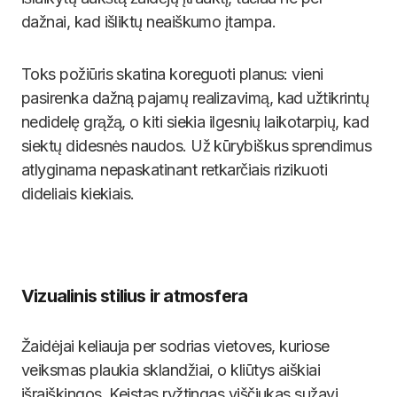
dažnai, kad išliktų neaiškumo įtampa.
Toks požiūris skatina koreguoti planus: vieni
pasirenka dažną pajamų realizavimą, kad užtikrintų
nedidelę grąžą, o kiti siekia ilgesnių laikotarpių, kad
siektų didesnės naudos. Už kūrybiškus sprendimus
atlyginama nepaskatinant retkarčiais rizikuoti
dideliais kiekiais.
Vizualinis stilius ir atmosfera
Žaidėjai keliauja per sodrias vietoves, kuriose
veiksmas plaukia sklandžiai, o kliūtys aiškiai
išraiškingos. Keistas ryžtingas viščiukas sužavi,