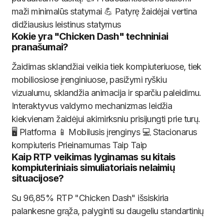
maži minimalūs statymai 💪 Patyrę žaidėjai vertina
didžiausius leistinus statymus
Kokie yra "Chicken Dash" techniniai
pranašumai?
Žaidimas sklandžiai veikia tiek kompiuteriuose, tiek
mobiliosiose įrenginiuose, pasižymi ryškiu
vizualumu, sklandžia animacija ir sparčiu paleidimu.
Interaktyvus valdymo mechanizmas leidžia
kiekvienam žaidėjui akimirksniu prisijungti prie turų.
🖥️ Platforma 📱 Mobilusis įrenginys 💻 Stacionarus
kompiuteris Prieinamumas Taip Taip
Kaip RTP veikimas lyginamas su kitais
kompiuteriniais simuliatoriais nelaimių
situacijose?
Su 96,85% RTP "Chicken Dash" išsiskiria
palankesne grąža, palyginti su daugeliu standartinių