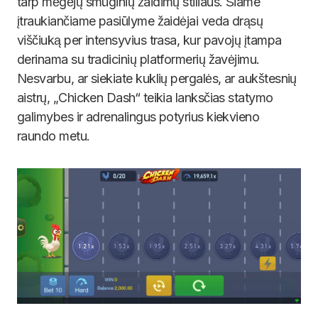
tarp mėgėjų smūginių žaidimų stiliaus. Šiame
įtraukiančiame pasiūlyme žaidėjai veda drąsų
viščiuką per intensyvius trasa, kur pavojų įtampa
derinama su tradicinių platformerių žavėjimu.
Nesvarbu, ar siekiate kuklių pergalės, ar aukštesnių
aistrų, „Chicken Dash“ teikia lanksčias statymo
galimybes ir adrenalingus potyrius kiekvieno
raundo metu.