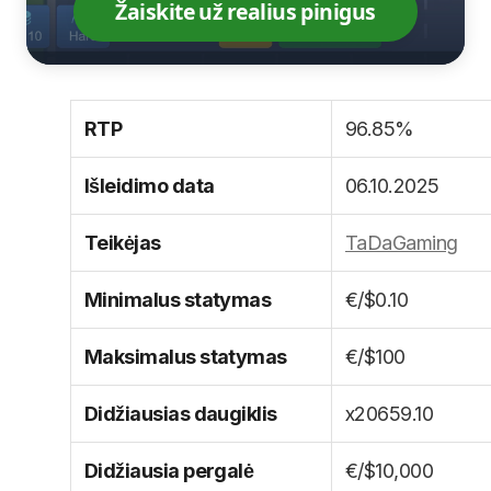
Žaiskite už realius pinigus
RTP
96.85%
Išleidimo data
06.10.2025
Teikėjas
TaDaGaming
Minimalus statymas
€/$0.10
Maksimalus statymas
€/$100
Didžiausias daugiklis
x20659.10
Didžiausia pergalė
€/$10,000