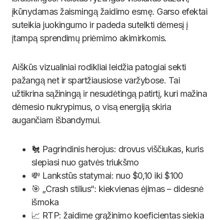
įkūnydamas žaismingą žaidimo esmę. Garso efektai
suteikia juokingumo ir padeda sutelkti dėmesį į
įtampą sprendimų priėmimo akimirkomis.
Aiškūs vizualiniai rodikliai leidžia patogiai sekti
pažangą net ir spartžiausiose varžybose. Tai
užtikrina sąžiningą ir nesudėtingą patirtį, kuri mažina
dėmesio nukrypimus, o visą energiją skiria
augančiam išbandymui.
🐔 Pagrindinis herojus: drovus viščiukas, kuris
slepiasi nuo gatvės triukšmo
💸 Lankstūs statymai: nuo $0,10 iki $100
🎯 „Crash stilius“: kiekvienas ėjimas – didesnė
išmoka
📈 RTP: žaidime grąžinimo koeficientas siekia