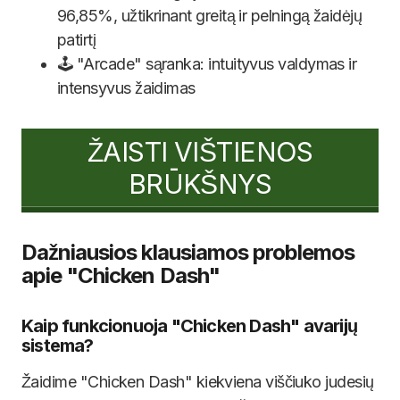
96,85%, užtikrinant greitą ir pelningą žaidėjų
patirtį
🕹️ "Arcade" sąranka: intuityvus valdymas ir
intensyvus žaidimas
ŽAISTI VIŠTIENOS
BRŪKŠNYS
Dažniausios klausiamos problemos
apie "Chicken Dash"
Kaip funkcionuoja "Chicken Dash" avarijų
sistema?
Žaidime "Chicken Dash" kiekviena viščiuko judesių