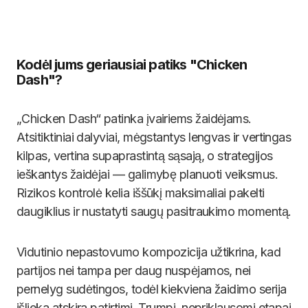
Kodėl jums geriausiai patiks "Chicken
Dash"?
„Chicken Dash“ patinka įvairiems žaidėjams.
Atsitiktiniai dalyviai, mėgstantys lengvas ir vertingas
kilpas, vertina supaprastintą sąsają, o strategijos
ieškantys žaidėjai — galimybę planuoti veiksmus.
Rizikos kontrolė kelia iššūkį maksimaliai pakelti
daugiklius ir nustatyti saugų pasitraukimo momentą.
Vidutinio nepastovumo kompozicija užtikrina, kad
partijos nei tampa per daug nuspėjamos, nei
pernelyg sudėtingos, todėl kiekviena žaidimo serija
išlieka atskira patirtimi. Trumpi, nepriklausomi etapai