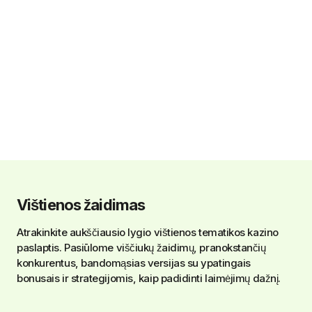
Vištienos žaidimas
Atrakinkite aukščiausio lygio vištienos tematikos kazino
paslaptis. Pasiūlome viščiukų žaidimų, pranokstančių
konkurentus, bandomąsias versijas su ypatingais
bonusais ir strategijomis, kaip padidinti laimėjimų dažnį.