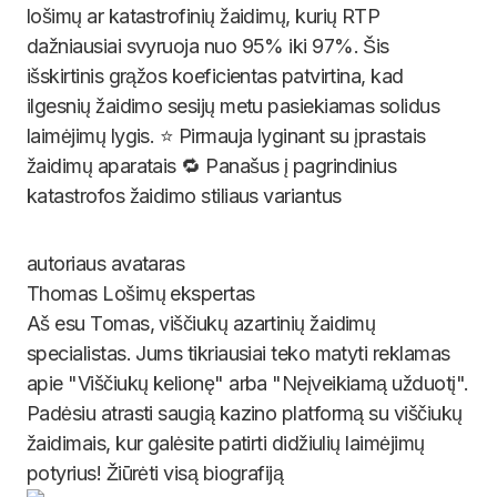
lošimų ar katastrofinių žaidimų, kurių RTP
dažniausiai svyruoja nuo 95% iki 97%. Šis
išskirtinis grąžos koeficientas patvirtina, kad
ilgesnių žaidimo sesijų metu pasiekiamas solidus
laimėjimų lygis. ⭐ Pirmauja lyginant su įprastais
žaidimų aparatais 🔁 Panašus į pagrindinius
katastrofos žaidimo stiliaus variantus
Thomas
Lošimų ekspertas
Aš esu Tomas, viščiukų azartinių žaidimų
specialistas. Jums tikriausiai teko matyti reklamas
apie "Viščiukų kelionę" arba "Neįveikiamą užduotį".
Padėsiu atrasti saugią kazino platformą su viščiukų
žaidimais, kur galėsite patirti didžiulių laimėjimų
potyrius! Žiūrėti visą biografiją