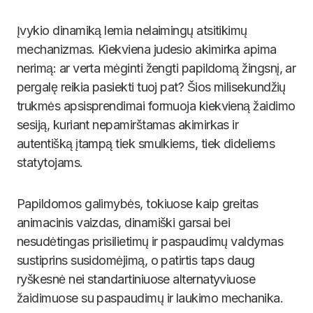
Įvykio dinamiką lemia nelaimingų atsitikimų
mechanizmas. Kiekviena judesio akimirka apima
nerimą: ar verta mėginti žengti papildomą žingsnį, ar
pergalę reikia pasiekti tuoj pat? Šios milisekundžių
trukmės apsisprendimai formuoja kiekvieną žaidimo
sesiją, kuriant nepamirštamas akimirkas ir
autentišką įtampą tiek smulkiems, tiek dideliems
statytojams.
Papildomos galimybės, tokiuose kaip greitas
animacinis vaizdas, dinamiški garsai bei
nesudėtingas prisilietimų ir paspaudimų valdymas
sustiprins susidomėjimą, o patirtis taps daug
ryškesnė nei standartiniuose alternatyviuose
žaidimuose su paspaudimų ir laukimo mechanika.