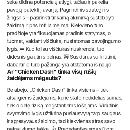
seka didina potencialų atlygį, tačiau ir pakelia
pavojų patekti į avariją. Pagrindinis strateginis
žingsnis – pasirinkti tinkamą akimirką sustabdyti
žaidimą ir pasiimti laimėjimą. Kiekvieno turo
pradžioje yra fiksuojamas pradinis statymas, o
tuomet, valdant viščiuką, nustatomas pavojingumo
lygis. ➡️ Kuo toliau viščiukas nuskrenda, tuo
didesnis galutinis pelnas. 🚧 Susidūrus su kliūtimi,
dabartinio turo pažanga yra atstatoma iš naujo
Ar "Chicken Dash" tinka visų rūšių
žaidėjams mėgautis?
Be abejo. „Chicken Dash“ tinka visiems – tiek
atsargiems žaidėjams, kurie stato nedidelias sumas,
tiek didelę riziką mėgstantiems lošėjams. Vidutinis
svyravimo lygis užtikrina pusiausvyrą tarp saugaus
ir agresyvaus žaidimo, tad kiekvienas atras savo
patrauklumo tašką. 👍 Pradedantiesiems siūlomi