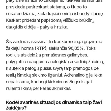
patyrusiems azarto žaidėjams. Kiekvienas raundas
prasideda pasirenkant statymą, o tik po to
nusprendžiama, kiek drąsiai norima išbandyti laimę.
Kaskart pridedant papildomą viščiuko brūkšnį,
daugiklis didėja – pakyla ir rizika.
Šis žaidimas išsiskiria itin konkurencinga grąžinimo
žaidėjui norma (RTP), siekiančia 96,85%. Toks
rodiklis atskleidžia pranašesnes galimybes,
palyginti su dauguma analogiškų arkadinių žaidimų,
ir suteikia patogų pusiausvyrą tarp pramogos bei
realių išmokų siekimo ilgainiui. Adrenalino gija lieka
nepailstama, kadangi kiekvienas žingsnis gali
nulemti likimą per kelias akimirkas.
Kodėl avarinės situacijos dinamika taip žavi
žaidėjus?