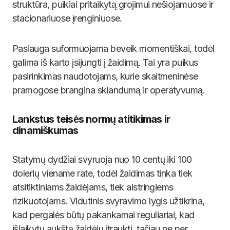
struktūra, puikiai pritaikytą grojimui nešiojamuose ir
stacionariuose įrenginiuose.
Paslauga suformuojama beveik momentiškai, todėl
galima iš karto įsijungti į žaidimą. Tai yra puikus
pasirinkimas naudotojams, kurie skaitmeninėse
pramogose brangina sklandumą ir operatyvumą.
Lankstus teisės normų atitikimas ir
dinamiškumas
Statymų dydžiai svyruoja nuo 10 centų iki 100
dolerių viename rate, todėl žaidimas tinka tiek
atsitiktiniams žaidėjams, tiek aistringiems
rizikuotojams. Vidutinis svyravimo lygis užtikrina,
kad pergalės būtų pakankamai reguliariai, kad
išlaikytų aukštą žaidėjų įtrauktį, tačiau ne per