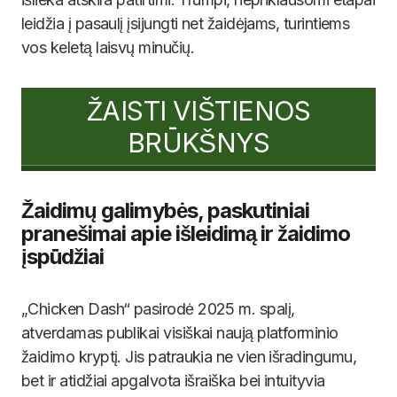
leidžia į pasaulį įsijungti net žaidėjams, turintiems
vos keletą laisvų minučių.
ŽAISTI VIŠTIENOS
BRŪKŠNYS
Žaidimų galimybės, paskutiniai
pranešimai apie išleidimą ir žaidimo
įspūdžiai
„Chicken Dash“ pasirodė 2025 m. spalį,
atverdamas publikai visiškai naują platforminio
žaidimo kryptį. Jis patraukia ne vien išradingumu,
bet ir atidžiai apgalvota išraiška bei intuityvia