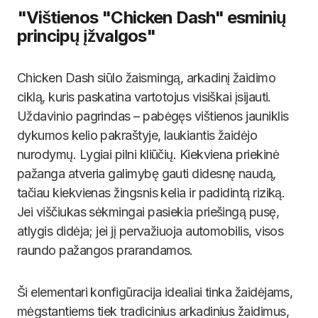
"Vištienos "Chicken Dash" esminių
principų įžvalgos"
Chicken Dash siūlo žaismingą, arkadinį žaidimo
ciklą, kuris paskatina vartotojus visiškai įsijauti.
Uždavinio pagrindas – pabėgęs vištienos jauniklis
dykumos kelio pakraštyje, laukiantis žaidėjo
nurodymų. Lygiai pilni kliūčių. Kiekviena priekinė
pažanga atveria galimybę gauti didesnę naudą,
tačiau kiekvienas žingsnis kelia ir padidintą riziką.
Jei viščiukas sėkmingai pasiekia priešingą pusę,
atlygis didėja; jei jį pervažiuoja automobilis, visos
raundo pažangos prarandamos.
Ši elementari konfigūracija idealiai tinka žaidėjams,
mėgstantiems tiek tradicinius arkadinius žaidimus,