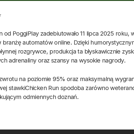
⭐
 od PoggiPlay zadebiutowało 11 lipca 2025 roku,
 branżę automatów online. Dzięki humorystycznym
ynnej rozgrywce, produkcja ta błyskawicznie zysk
ch adrenaliny oraz szansy na wysokie nagrody.
 zwrotu na poziomie 95% oraz maksymalną wygran
wej stawkiChicken Run spodoba zarówno weterano
kującym odmiennych doznań.