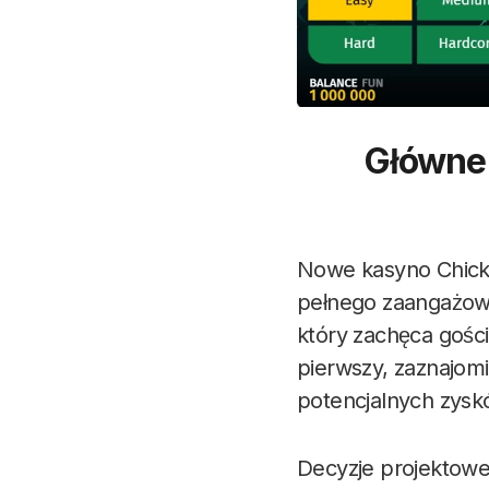
Główne
Nowe kasyno Chick
pełnego zaangażowa
który zachęca gośc
pierwszy, zaznajomi
potencjalnych zysk
Decyzje projektowe s