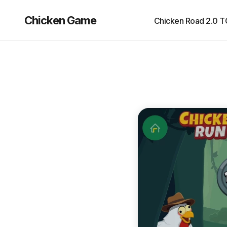
Chicken Game
Chicken Road 2.0 