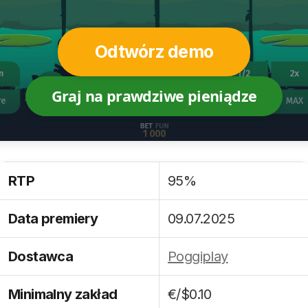
Odtwórz demo
Graj na prawdziwe pieniądze
RTP
95%
Data premiery
09.07.2025
Dostawca
Poggiplay
Minimalny zakład
€/$0.10