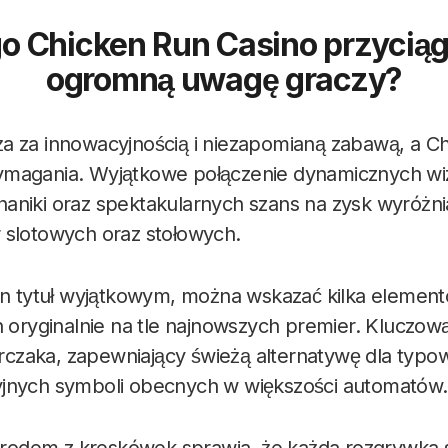
o Chicken Run Casino przyciąg
ogromną uwagę graczy?
a za innowacyjnością i niezapomianą zabawą, a C
magania. Wyjątkowe połączenie dynamicznych wizu
aniki oraz spektakularnych szans na zysk wyróżn
 slotowych oraz stołowych.
en tytuł wyjątkowym, można wskazać kilka elementó
n oryginalnie na tle najnowszych premier. Kluczową
czaka, zapewniający świeżą alternatywę dla ty
jnych symboli obecnych w większości automatów.
a rodem z kreskówek sprawia, że każda rozgrywka s