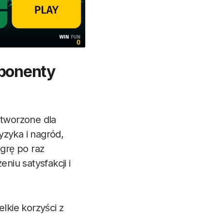
ponenty
tworzone dla
zyka i nagród,
grę po raz
iu satysfakcji i
lkie korzyści z