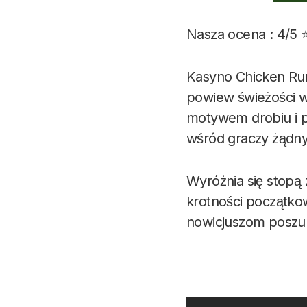
Nasza ocena : 4/5 
Kasyno Chicken Run
powiew świeżości w
motywem drobiu i pł
wśród graczy żądny
Wyróżnia się stopą
krotności początko
nowicjuszom poszu