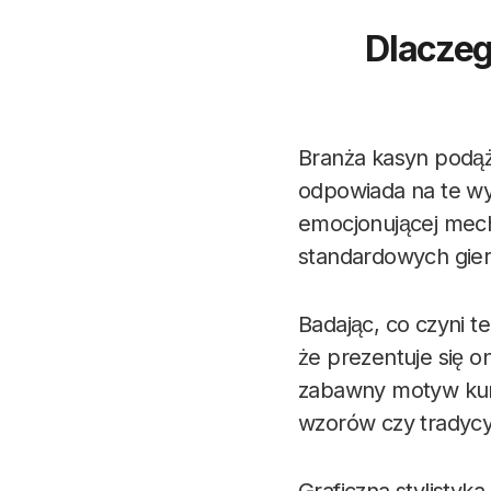
Dlaczeg
Branża kasyn podąż
odpowiada na te wy
emocjonującej mech
standardowych gier
Badając, co czyni t
że prezentuje się o
zabawny motyw kur
wzorów czy tradycy
Graficzna stylistyk