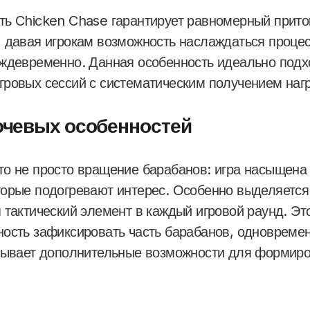
ть Chicken Chase гарантирует равномерный прито
 давая игрокам возможность наслаждаться проце
еждевременно. Данная особенность идеально подх
ровых сессий с систематическим получением наг
ючевых особенностей
то не просто вращение барабанов: игра насыщена
торые подогревают интерес. Особенно выделяется
 тактический элемент в каждый игровой раунд. Эт
ность зафиксировать часть барабанов, одновреме
крывает дополнительные возможности для формир