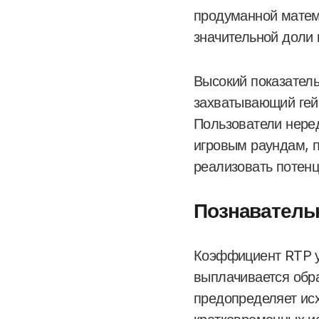
продуманной матем
значительной доли 
Высокий показатель
захватывающий гей
Пользователи нере
игровым раундам, п
реализовать потенц
Познаватель
Коэффициент RTP ук
выплачивается обра
предопределяет исх