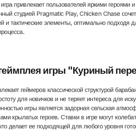
 игра привлекает пользователей яркими героями 
ный студией Pragmatic Play, Chicken Chase сочет
й и тактические элементы, оптимально подходя д
процесса.
⭐
геймплея игры "Куриный пер
лекает геймеров классической структурой барабан
остоту для новичков и не теряет интереса для ис
енностью игры является задорная сельская атмос
ми крылатых героев. Ставки в игре могут колебать
что делает ее подходящей для любого уровня готов