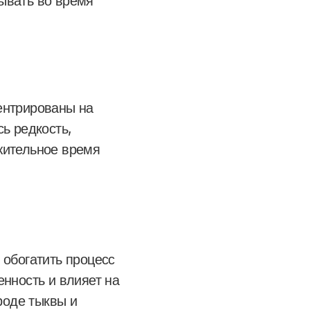
ывать во время
ентрированы на
ь редкость,
жительное время
 обогатить процесс
нность и влияет на
роде тыквы и