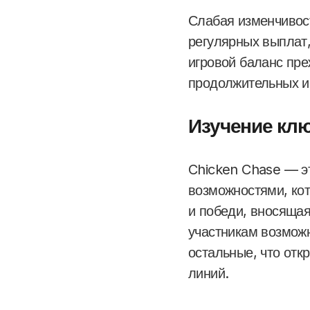
Слабая изменчивос
регулярных выплат,
игровой баланс пр
продолжительных иг
Изучение кл
Chicken Chase — э
возможностями, ко
и победи, вносящая
участникам возмож
остальные, что от
линий.