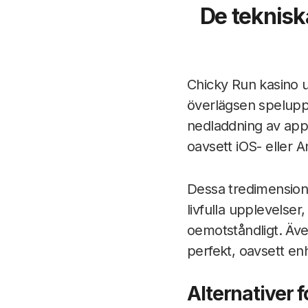
De teknisk
Chicky Run kasino u
överlägsen spelup
nedladdning av appa
oavsett iOS- eller 
Dessa tredimensione
livfulla upplevelser
oemotståndligt. Äv
perfekt, oavsett en
Alternativer f