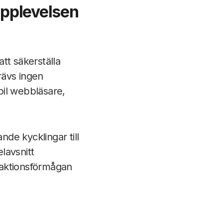
upplevelsen
tt säkerställa
ävs ingen
bil webbläsare,
de kycklingar till
elavsnitt
eaktionsförmågan