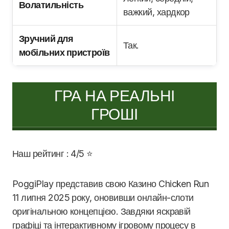
Волатильність
важкий, хардкор
Зручний для
Так.
мобільних пристроїв
ГРА НА РЕАЛЬНІ
ГРОШІ
Наш рейтинг : 4/5 ⭐
PoggiPlay представив свою Казино Chicken Run
11 липня 2025 року, оновивши онлайн-слоти
оригінальною концепцією. Завдяки яскравій
графіці та інтерактивному ігровому процесу в