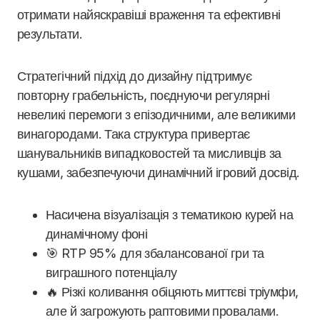
отримати найяскравіші враження та ефективні
результати.
Стратегічний підхід до дизайну підтримує
повторну грабельність, поєднуючи регулярні
невеликі перемоги з епізодичними, але великими
винагородами. Така структура привертає
шанувальників випадковостей та мисливців за
кушами, забезпечуючи динамічний ігровий досвід.
Насичена візуалізація з тематикою курей на
динамічному фоні
🎯 RTP 95% для збалансованої гри та
виграшного потенціалу
🔥 Різкі коливання обіцяють миттєві тріумфи,
але й загрожують раптовими провалами.