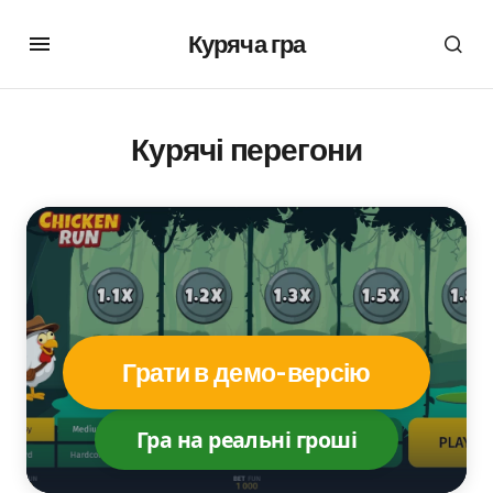
Куряча гра
Курячі перегони
Грати в демо-версію
Гра на реальні гроші