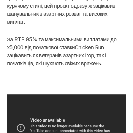
курячому стилі, цей проєкт одразу ж зацікавив
шанувальників азартних розваг та високих
виплат.
За RTP 95% та максимальними виплатами до
х5,000 від початкової ставкиChicken Run
зацікавить як ветеранів азартних ігор, так і
початківців, які шукають свіжих вражень.