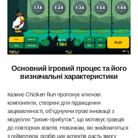
Основний ігровий процес та його
визначальні характеристики
Казино Chicken Run пропонує ключові
компоненти, створені для підвищення
зацікавленості, об'єднуючи ігрові інновації з
моделлю "ризик-прибуток", що мотивує гравців
до повторних візитів. Новачкам, які знайомляться
з геймплеєм, розбір цих аспектів дасть змогу