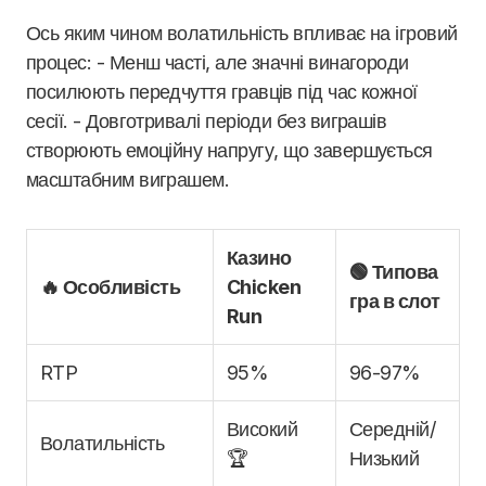
Ось яким чином волатильність впливає на ігровий
процес: - Менш часті, але значні винагороди
посилюють передчуття гравців під час кожної
сесії. - Довготривалі періоди без виграшів
створюють емоційну напругу, що завершується
масштабним виграшем.
Казино
🟢 Типова
🔥 Особливість
Chicken
гра в слот
Run
RTP
95%
96-97%
Високий
Середній/
Волатильність
🏆
Низький