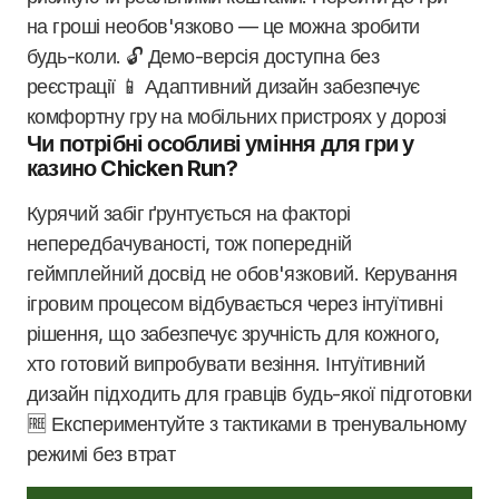
на гроші необов'язково — це можна зробити
будь-коли. 🔓 Демо-версія доступна без
реєстрації 📱 Адаптивний дизайн забезпечує
комфортну гру на мобільних пристроях у дорозі
Чи потрібні особливі уміння для гри у
казино Chicken Run?
Курячий забіг ґрунтується на факторі
непередбачуваності, тож попередній
геймплейний досвід не обов'язковий. Керування
ігровим процесом відбувається через інтуїтивні
рішення, що забезпечує зручність для кожного,
хто готовий випробувати везіння. Інтуїтивний
дизайн підходить для гравців будь-якої підготовки
🆓 Експериментуйте з тактиками в тренувальному
режимі без втрат