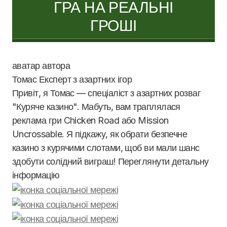
ГРА НА РЕАЛЬНІ
ГРОШІ
Томас
Експерт з азартних ігор
Привіт, я Томас — спеціаліст з азартних розваг
"Куряче казино". Мабуть, вам траплялася
реклама гри Chicken Road або Mission
Uncrossable. Я підкажу, як обрати безпечне
казино з курячими слотами, щоб ви мали шанс
здобути солідний виграш! Переглянути детальну
інформацію