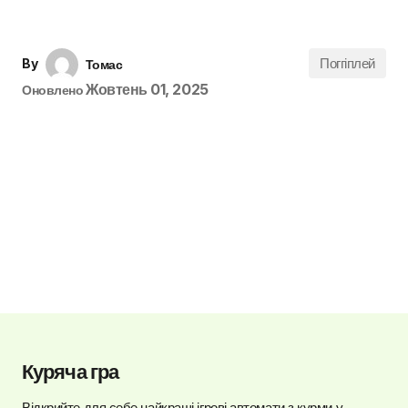
Поггіплей
By
Томас
Жовтень 01, 2025
Оновлено
Куряча гра
Відкрийте для себе найкращі ігрові автомати з курми у