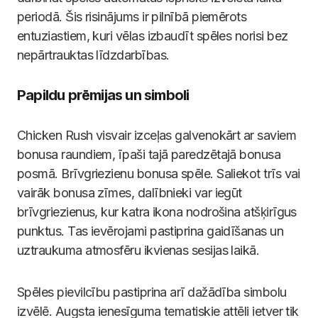
periodā. Šis risinājums ir pilnībā piemērots
entuziastiem, kuri vēlas izbaudīt spēles norisi bez
nepārtrauktas līdzdarbības.
Papildu prēmijas un simboli
Chicken Rush visvair izceļas galvenokārt ar saviem
bonusa raundiem, īpaši tajā paredzētajā bonusa
posmā. Brīvgriezienu bonusa spēle. Saliekot trīs vai
vairāk bonusa zīmes, dalībnieki var iegūt
brīvgriezienus, kur katra ikona nodrošina atšķirīgus
punktus. Tas ievērojami pastiprina gaidīšanas un
uztraukuma atmosfēru ikvienas sesijas laikā.
Spēles pievilcību pastiprina arī dažādība simbolu
izvēlē. Augsta ienesīguma tematiskie attēli ietver tik