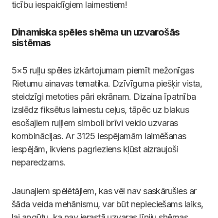
ticību iespaidīgiem laimestiem!
Dinamiska spēles shēma un uzvarošās
sistēmas
5×5 ruļļu spēles izkārtojumam piemīt mežonīgas
Rietumu ainavas tematika. Dzīvīguma piešķir vista,
steidzīgi metoties pāri ekrānam. Dizaina īpatnība
izslēdz fiksētus laimestu ceļus, tāpēc uz blakus
esošajiem ruļļiem simboli brīvi veido uzvaras
kombinācijas. Ar 3125 iespējamām laimēšanas
iespējām, ikviens pagrieziens kļūst aizraujoši
neparedzams.
Jaunajiem spēlētājiem, kas vēl nav saskārušies ar
šāda veida mehānismu, var būt nepieciešams laiks,
lai apgūtu, ka nav ierastā uzvaras līniju shēmas.