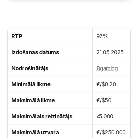
RTP
97%
Izdošanas datums
21.05.2025
Nodrošinātājs
Bgaming
Minimālā likme
€/$0.20
Maksimālā likme
€/$50
Maksimālais reizinātājs
x5,000
Maksimālā uzvara
€/$250 000