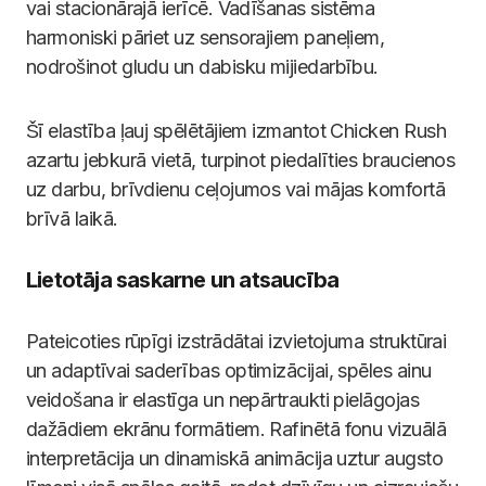
vai stacionārajā ierīcē. Vadīšanas sistēma
harmoniski pāriet uz sensorajiem paneļiem,
nodrošinot gludu un dabisku mijiedarbību.
Šī elastība ļauj spēlētājiem izmantot Chicken Rush
azartu jebkurā vietā, turpinot piedalīties braucienos
uz darbu, brīvdienu ceļojumos vai mājas komfortā
brīvā laikā.
Lietotāja saskarne un atsaucība
Pateicoties rūpīgi izstrādātai izvietojuma struktūrai
un adaptīvai saderības optimizācijai, spēles ainu
veidošana ir elastīga un nepārtraukti pielāgojas
dažādiem ekrānu formātiem. Rafinētā fonu vizuālā
interpretācija un dinamiskā animācija uztur augsto