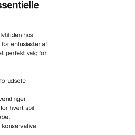
sentielle
vtilliden hos
or entusiaster af
t perfekt valg for
uforudsete
vendinger
or hvert spil
øbet
og konservative