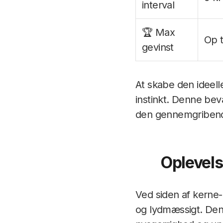
interval
🏆 Max
Op t
gevinst
At skabe den ideelle 
instinkt. Denne be
den gennemgribende 
Oplevels
Ved siden af kerne-
og lydmæssigt. Den