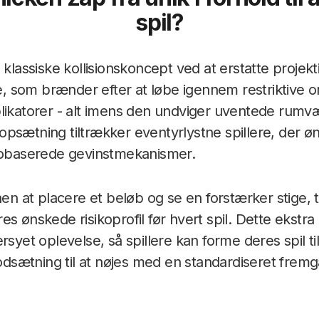
spil?
 klassiske kollisionskoncept ved at erstatte projekti
 som brænder efter at løbe igennem restriktive 
likatorer - alt imens den undviger uventede rumvæ
psætning tiltrækker eventyrlystne spillere, der ø
ikobaserede gevinstmekanismer.
hen at placere et beløb og se en forstærker stige, 
deres ønskede risikoprofil før hvert spil. Dette ekstra 
rsyet oplevelse, så spillere kan forme deres spil t
 modsætning til at nøjes med en standardiseret fre