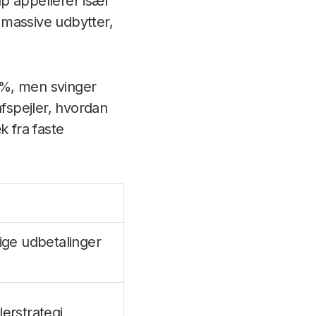
p appellerer især
l massive udbytter,
7%, men svinger
fspejler, hvordan
k fra faste
ige udbetalinger
lerstrategi