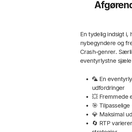
Afgørend
En tydelig indsigt i
nybegyndere og fre
Crash-genrer. Særlig
eventyrlystne sjæle
🦜 En eventyrl
udfordringer
💥 Fremmede en
🎯 Tilpasselige
💎 Maksimal ud
🔄 RTP varierer 