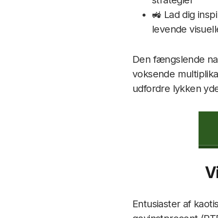
strategier
🚜 Lad dig insp
levende visuel
Den fængslende natur
voksende multiplikat
udfordre lykken yde
V
Entusiaster af kaoti