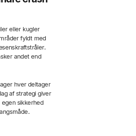
ler eller kugler
områder fyldt med
senskraftstråler.
nsker andet end
tager hver deltager
lag af strategi giver
il egen sikkerhed
mgangsmåde.