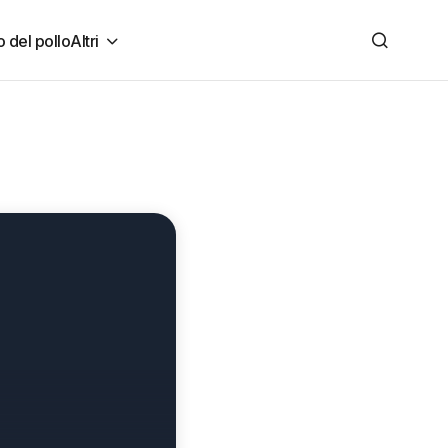
o del pollo
Altri