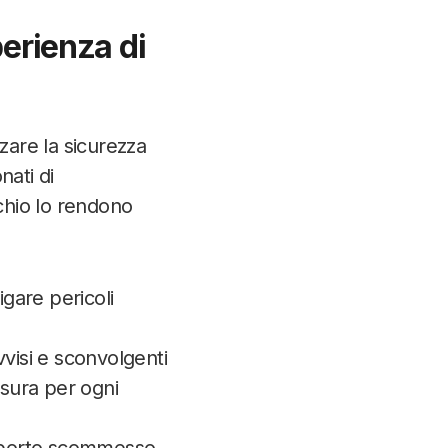
perienza di
are la sicurezza
nati di
schio lo rendono
igare pericoli
vvisi e sconvolgenti
isura per ogni