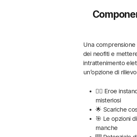
Componenti
Una comprensione p
dei neofiti e mettere
intrattenimento elett
un’opzione di rilievo
🦸‍♂️ Eroe inst
misteriosi
🌟 Scariche cos
🎯 Le opzioni d
manche