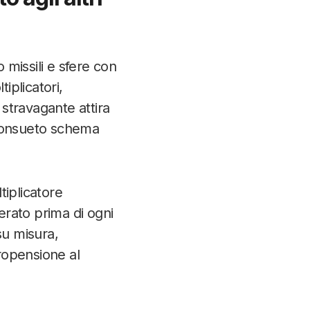
 missili e sfere con
iplicatori,
 stravagante attira
 consueto schema
tiplicatore
erato prima di ogni
su misura,
ropensione al