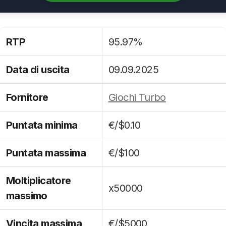
RTP
95.97%
Data di uscita
09.09.2025
Fornitore
Giochi Turbo
Puntata minima
€/$0.10
Puntata massima
€/$100
Moltiplicatore
x50000
massimo
Vincita massima
€/$5000