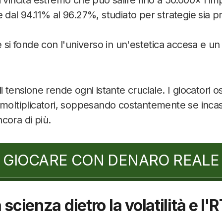
i vincita estremo che può salire fino a 50.000× l
e dal 94.11% al 96.27%, studiato per strategie sia p
le si fonde con l'universo in un'estetica accesa e u
i tensione rende ogni istante cruciale. I giocatori 
 moltiplicatori, soppesando costantemente se incas
cora di più.
GIOCARE CON DENARO REALE
 scienza dietro la volatilità e l'