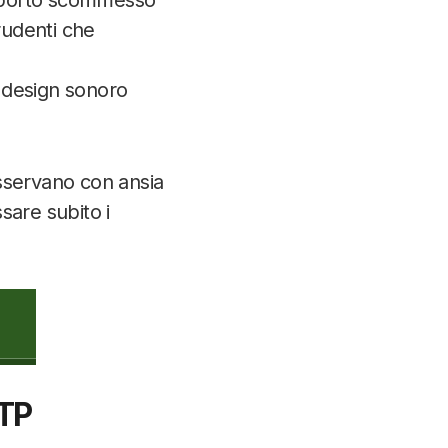
'importo scommesso
rudenti che
n design sonoro
osservano con ansia
sare subito i
RTP