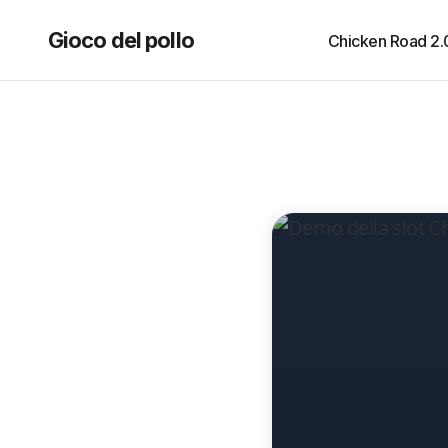
Gioco del pollo
Chicken Road 2