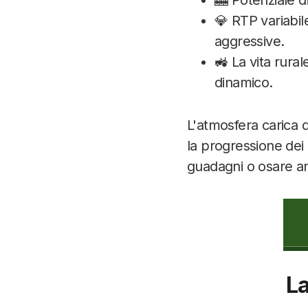
🎰 Potenziale d
💎 RTP variabil
aggressive.
🚜 La vita rura
dinamico.
L'atmosfera carica d
la progressione dei
guadagni o osare an
La