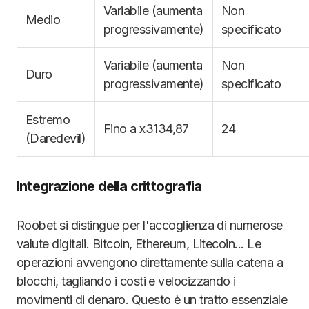
Variabile (aumenta
Non
Medio
progressivamente)
specificato
Variabile (aumenta
Non
Duro
progressivamente)
specificato
Estremo
Fino a x3134,87
24
(Daredevil)
Integrazione della crittografia
Roobet si distingue per l'accoglienza di numerose
valute digitali. Bitcoin, Ethereum, Litecoin... Le
operazioni avvengono direttamente sulla catena a
blocchi, tagliando i costi e velocizzando i
movimenti di denaro. Questo è un tratto essenziale