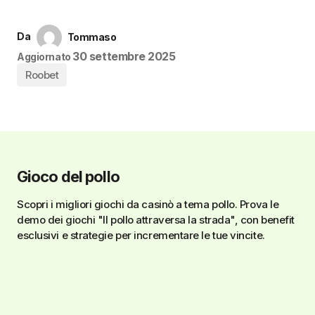
Da
Tommaso
30 settembre 2025
Aggiornato
Roobet
Gioco del pollo
Scopri i migliori giochi da casinò a tema pollo. Prova le
demo dei giochi "Il pollo attraversa la strada", con benefit
esclusivi e strategie per incrementare le tue vincite.