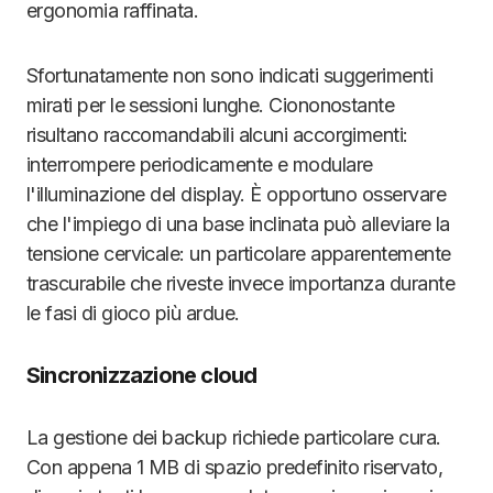
ergonomia raffinata.
Sfortunatamente non sono indicati suggerimenti
mirati per le sessioni lunghe. Ciononostante
risultano raccomandabili alcuni accorgimenti:
interrompere periodicamente e modulare
l'illuminazione del display. È opportuno osservare
che l'impiego di una base inclinata può alleviare la
tensione cervicale: un particolare apparentemente
trascurabile che riveste invece importanza durante
le fasi di gioco più ardue.
Sincronizzazione cloud
La gestione dei backup richiede particolare cura.
Con appena 1 MB di spazio predefinito riservato,