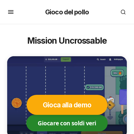
Gioco del pollo
Mission Uncrossable
Gioca alla demo
Giocare con soldi veri