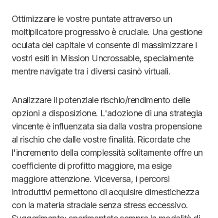
Ottimizzare le vostre puntate attraverso un
moltiplicatore progressivo è cruciale. Una gestione
oculata del capitale vi consente di massimizzare i
vostri esiti in Mission Uncrossable, specialmente
mentre navigate tra i diversi casinò virtuali.
Analizzare il potenziale rischio/rendimento delle
opzioni a disposizione. L'adozione di una strategia
vincente è influenzata sia dalla vostra propensione
al rischio che dalle vostre finalità. Ricordate che
l'incremento della complessità solitamente offre un
coefficiente di profitto maggiore, ma esige
maggiore attenzione. Viceversa, i percorsi
introduttivi permettono di acquisire dimestichezza
con la materia stradale senza stress eccessivo.