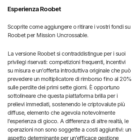
Esperienza Roobet
Scoprite come aggiungere o ritirare i vostri fondi su
Roobet per Mission Uncrossable.
La versione Roobet si contraddistingue per i suoi
privilegi riservati: competizioni frequenti, incentivi
su misura e un’offerta introduttiva originale che può
prevedere un moltiplicatore di rimborso fino al 20%
sulle perdite dei primi sette giorni. È opportuno
sottolineare che questa piattaforma brilla per i
prelievi immediati, sostenendo le criptovalute più
diffuse, elemento che agevola notevolmente
l’esperienza di gioco. A differenza di altre realtà, le
operazioni non sono soggette a costi aggiuntivi: un
aspetto determinante per un’efficace gestione