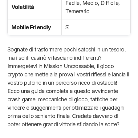
Facile, Medio, Difficile,
Volatilità
Temerario
Mobile Friendly
Sì
Sognate di trasformare pochi satoshi in un tesoro,
ma i soliti casinò vi lasciano indifferenti?
Immergetevi in Mission Uncrossable, il gioco
crypto che mette alla prova i vostri riflessi e lancia il
vostro pulcino in un percorso ricco di ostacoli!
Ecco una guida completa a questo avvincente
crash game: meccaniche di gioco, tattiche per
vincere e suggerimenti per ottimizzare i guadagni
prima dello schianto finale. Credete davvero di
poter ottenere grandi vittorie sfidando la sorte?