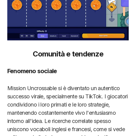
Comunità e tendenze
Fenomeno sociale
Mission Uncrossable si è diventato un autentico
successo virale, specialmente su TikTok. I giocatori
condividono i loro primati e le loro strategie,
mantenendo costantemente vivo l'entusiasmo
intorno all'idea. Le ricerche correlate spesso
uniscono vocaboli inglesi e francesi, come si vede