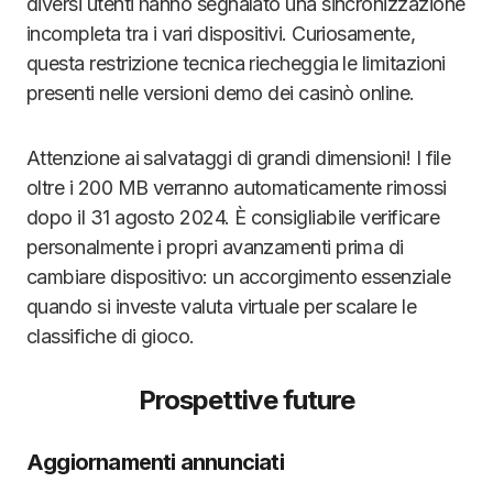
diversi utenti hanno segnalato una sincronizzazione
incompleta tra i vari dispositivi. Curiosamente,
questa restrizione tecnica riecheggia le limitazioni
presenti nelle versioni demo dei casinò online.
Attenzione ai salvataggi di grandi dimensioni! I file
oltre i 200 MB verranno automaticamente rimossi
dopo il 31 agosto 2024. È consigliabile verificare
personalmente i propri avanzamenti prima di
cambiare dispositivo: un accorgimento essenziale
quando si investe valuta virtuale per scalare le
classifiche di gioco.
Prospettive future
Aggiornamenti annunciati