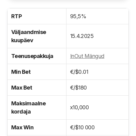
RTP
95,5%
Väljaandmise
15.4.2025
kuupäev
Teenusepakkuja
InOut Mängud
Min Bet
€/$0.01
Max Bet
€/$180
Maksimaalne
x10,000
kordaja
Max Win
€/$10 000