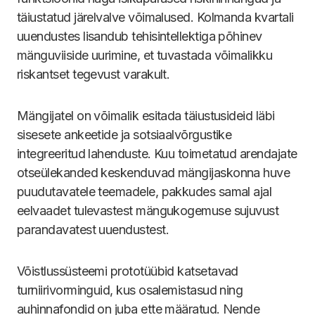
täiustatud järelvalve võimalused. Kolmanda kvartali
uuendustes lisandub tehisintellektiga põhinev
mänguviiside uurimine, et tuvastada võimalikku
riskantset tegevust varakult.
Mängijatel on võimalik esitada täiustusideid läbi
sisesete ankeetide ja sotsiaalvõrgustike
integreeritud lahenduste. Kuu toimetatud arendajate
otseülekanded keskenduvad mängijaskonna huve
puudutavatele teemadele, pakkudes samal ajal
eelvaadet tulevastest mängukogemuse sujuvust
parandavatest uuendustest.
Võistlussüsteemi prototüübid katsetavad
turniirivorminguid, kus osalemistasud ning
auhinnafondid on juba ette määratud. Nende