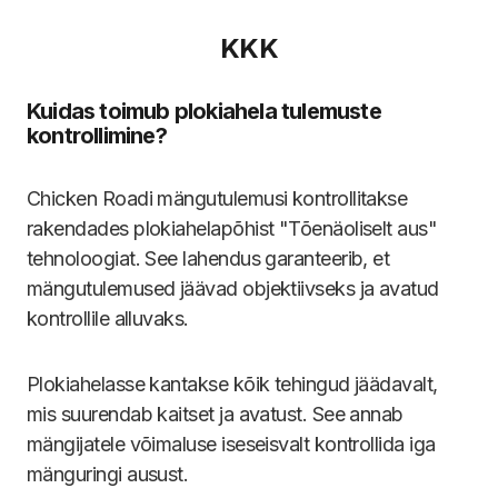
KKK
Kuidas toimub plokiahela tulemuste
kontrollimine?
Chicken Roadi mängutulemusi kontrollitakse
rakendades plokiahelapõhist "Tõenäoliselt aus"
tehnoloogiat. See lahendus garanteerib, et
mängutulemused jäävad objektiivseks ja avatud
kontrollile alluvaks.
Plokiahelasse kantakse kõik tehingud jäädavalt,
mis suurendab kaitset ja avatust. See annab
mängijatele võimaluse iseseisvalt kontrollida iga
mänguringi ausust.