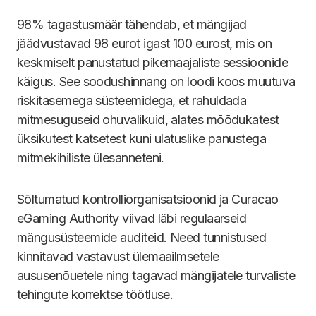
98% tagastusmäär tähendab, et mängijad
jäädvustavad 98 eurot igast 100 eurost, mis on
keskmiselt panustatud pikemaajaliste sessioonide
käigus. See soodushinnang on loodi koos muutuva
riskitasemega süsteemidega, et rahuldada
mitmesuguseid ohuvalikuid, alates mõõdukatest
üksikutest katsetest kuni ulatuslike panustega
mitmekihiliste ülesanneteni.
Sõltumatud kontrolliorganisatsioonid ja Curacao
eGaming Authority viivad läbi regulaarseid
mängusüsteemide auditeid. Need tunnistused
kinnitavad vastavust ülemaailmsetele
aususenõuetele ning tagavad mängijatele turvaliste
tehingute korrektse töötluse.