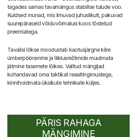
tagades samas tavamängus stabiilse tulude voo.
Kuldsed munad, mis ilmuvad juhuslikult, pakuvad
suurepäraseid võiduvõimalusi koos tõstetud
preemiatega.
Tavalisi lõkse moodustab kaotusjärgne kiire
ümberpööramine ja liiklusrežiimide muutmata
jätmine tasemete lõikes. Valitud mängijad
kohandavad oma taktikat reaaltingimustega,
kinnihoidmata üksikute tehnikate küljes.
PÄRIS RAHAGA
MÄNGIMINE