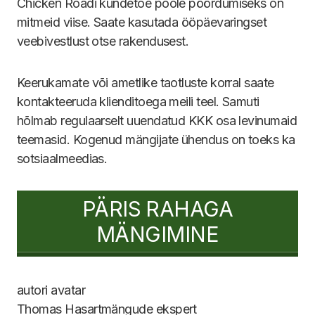
Chicken Roadi kundetoe poole pöördumiseks on
mitmeid viise. Saate kasutada ööpäevaringset
veebivestlust otse rakendusest.
Keerukamate või ametlike taotluste korral saate
kontakteeruda klienditoega meili teel. Samuti
hõlmab regulaarselt uuendatud KKK osa levinumaid
teemasid. Kogenud mängijate ühendus on toeks ka
sotsiaalmeedias.
PÄRIS RAHAGA
MÄNGIMINE
Thomas
Hasartmängude ekspert