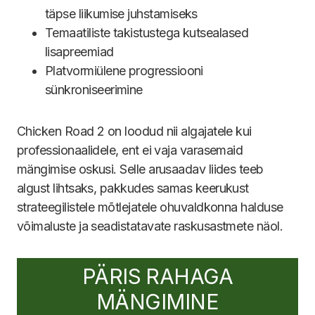
täpse liikumise juhstamiseks
Temaatiliste takistustega kutsealased
lisapreemiad
Platvormiülene progressiooni
sünkroniseerimine
Chicken Road 2 on loodud nii algajatele kui
professionaalidele, ent ei vaja varasemaid
mängimise oskusi. Selle arusaadav liides teeb
algust lihtsaks, pakkudes samas keerukust
strateegilistele mõtlejatele ohuvaldkonna halduse
võimaluste ja seadistatavate raskusastmete näol.
PÄRIS RAHAGA
MÄNGIMINE