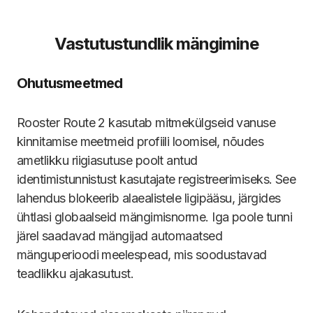
Vastutustundlik mängimine
Ohutusmeetmed
Rooster Route 2 kasutab mitmekülgseid vanuse
kinnitamise meetmeid profiili loomisel, nõudes
ametlikku riigiasutuse poolt antud
identimistunnistust kasutajate registreerimiseks. See
lahendus blokeerib alaealistele ligipääsu, järgides
ühtlasi globaalseid mängimisnorme. Iga poole tunni
järel saadavad mängijad automaatsed
mänguperioodi meelespead, mis soodustavad
teadlikku ajakasutust.