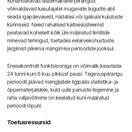
Kohandatavad sissemaksete piirangud
võimaldavad kasutajatel mugavate liugurite abil
seada igapäevaseid, nädalasi või igakuisi kulutuste
künniseid. Need rahalised kaitsesüsteemid
peatavad koheselt kõik üle määratud limiitide
minevad tehingud, toetades eelarvekohustuste
järgimist pikema mängimise perioodide jooksul.
Enesekontrolli funktsiooniga on võimalik kasutada
24 tunni kuni 6 kuu pikkust pausi. Tegevuspiirangu
perioodil jäävad mängijatele ligipääs statistika- ja
õppematerjalidele, kuid uute panuste tegemine ja
raha väljavõtmine on keelatud kuni määratud
perioodi lõpuni.
Toetusressursid