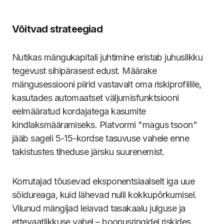
Võitvad strateegiad
Nutikas mängukapitali juhtimine eristab juhuslikku
tegevust sihipärasest edust. Määrake
mängusessiooni piirid vastavalt oma riskiprofiilile,
kasutades automaatset väljumisfunktsiooni
eelmääratud kordajatega kasumite
kindlaksmääramiseks. Platvormi "magus tsoon"
jääb sageli 5-15-kordse tasuvuse vahele enne
takistustes tiheduse järsku suurenemist.
Korrutajad tõusevad eksponentsiaalselt iga uue
sõidureaga, kuid lähevad nulli kokkupõrkumisel.
Vilunud mängijad leiavad tasakaalu julguse ja
ettevaatlikkuse vahel – boonusringidel riskides,