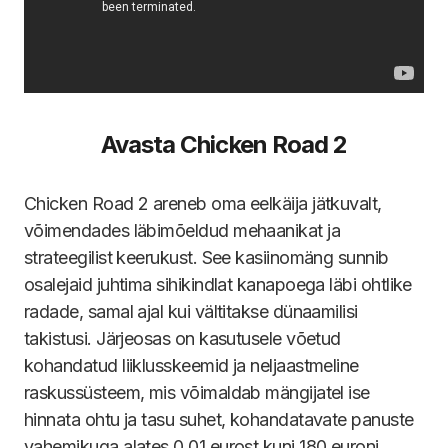
Avasta Chicken Road 2
Chicken Road 2 areneb oma eelkäija jätkuvalt,
võimendades läbimõeldud mehaanikat ja
strateegilist keerukust. See kasiinomäng sunnib
osalejaid juhtima sihikindlat kanapoega läbi ohtlike
radade, samal ajal kui vältitakse dünaamilisi
takistusi. Järjeosas on kasutusele võetud
kohandatud liiklusskeemid ja neljaastmeline
raskussüsteem, mis võimaldab mängijatel ise
hinnata ohtu ja tasu suhet, kohandatavate panuste
vahemikuga alates 0,01 eurost kuni 180 euroni.