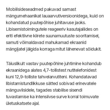
Mobiilsideseadmed pakuvad sarnast
mängumehaanikat lauaarvutiversioonidega, kuid on
kohandatud puutepõhise juhitavuse jaoks.
Libisemistoimingutele reageeriv kasutajaliides on
eriti efektiivne kiirete suunamuutuste sooritamisel,
samuti võimaldavad mahukamad ekraanid
mängijatel jälgida korraga mitut lähenevat sõidukit.
Täiuslikult vastav puutepõhine juhtimine kohandub
ekraanidega alates 4,7-tollistest nutitelefonidest
kuni 12,9-tolliste tahvelarvutiteni. Kohandatavad
libistamistundlikkuse sätted sobivad erinevatele
mänguviisidele, tagades stabiilse sisendi
tuvastamise ka intensiivse surve korral toimuvate
ületuskatsete ajal.