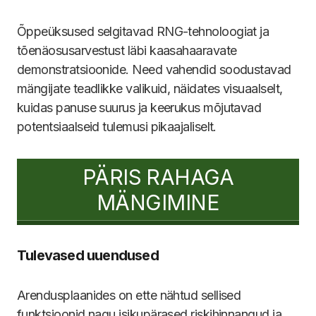
Õppeüksused selgitavad RNG-tehnoloogiat ja
tõenäosusarvestust läbi kaasahaaravate
demonstratsioonide. Need vahendid soodustavad
mängijate teadlikke valikuid, näidates visuaalselt,
kuidas panuse suurus ja keerukus mõjutavad
potentsiaalseid tulemusi pikaajaliselt.
PÄRIS RAHAGA
MÄNGIMINE
Tulevased uuendused
Arendusplaanides on ette nähtud sellised
funktsioonid nagu isikupärased riskihinnangud ja