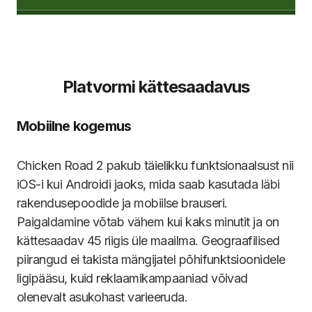
Platvormi kättesaadavus
Mobiilne kogemus
Chicken Road 2 pakub täielikku funktsionaalsust nii
iOS-i kui Androidi jaoks, mida saab kasutada läbi
rakendusepoodide ja mobiilse brauseri.
Paigaldamine võtab vähem kui kaks minutit ja on
kättesaadav 45 riigis üle maailma. Geograafilised
piirangud ei takista mängijatel põhifunktsioonidele
ligipääsu, kuid reklaamikampaaniad võivad
olenevalt asukohast varieeruda.