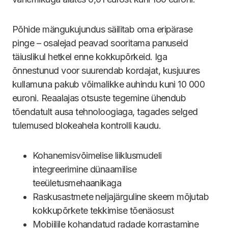
Põhide mängukujundus säilitab oma eripärase
pinge – osalejad peavad sooritama panuseid
täiuslikul hetkel enne kokkupõrkeid. Iga
õnnestunud voor suurendab kordajat, kusjuures
kullamuna pakub võimalikke auhindu kuni 10 000
euroni. Reaalajas otsuste tegemine ühendub
tõendatult ausa tehnoloogiaga, tagades selged
tulemused blokeahela kontrolli kaudu.
Kohanemisvõimelise liiklusmudeli
integreerimine dünaamilise
teeületusmehaanikaga
Raskusastmete neljajärguline skeem mõjutab
kokkupõrkete tekkimise tõenäosust
Mobiilile kohandatud radade korrastamine