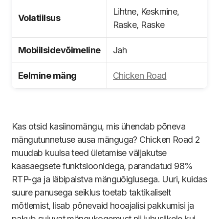
Lihtne, Keskmine,
Volatiilsus
Raske, Raske
Mobiilsidevõimeline
Jah
Eelmine mäng
Chicken Road
Kas otsid kasiinomängu, mis ühendab põneva
mängutunnetuse ausa mänguga? Chicken Road 2
muudab kuulsa teed ületamise väljakutse
kaasaegsete funktsioonidega, parandatud 98%
RTP-ga ja läbipaistva mänguõiglusega. Uuri, kuidas
suure panusega seiklus toetab taktikaliselt
mõtlemist, lisab põnevaid hooajalisi pakkumisi ja
pakub sujuvat mängukogemust nii juhuslikele kui