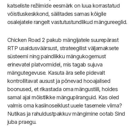
katseliste režiimide eesmärk on luua korrastatud
võistluskeskkond, säilitades samas kõigile
osalejatele rangelt vastutustundlikud mängureeglid.
Chicken Road 2 pakub mängijatele suurepärast
RTP usaldusväärsust, strateegilist väljamaksete
süsteemi ning paindlikku mängukogemust
erinevatel platvormidel, mis tagab sujuva
mängutegevuse. Kasuta ära selle pidevalt
kontrollitavat ausust ja põnevad hooajalised
boonused, et rikastada oma mängustiili, hoides
samal ajal mõistlikke mängupiiranguid. Kas oled
valmis oma kasiinoseiklust uuele tasemele viima?
Nutikas ja rahuldustpakkuv mängimine ootab Sind
juba praegu.