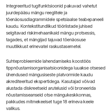
Integreeritud tugifunktsioonid pakuvad vahetut
juurdepääsu mängu reeglitele ja
tõenäosusdiagrammidele spetsiaalse teabepaneeli
kaudu. Kontekstitundlikud tööriistade juhised
selgitavad riskimehaanikaid mängu protsessis,
tagades, et mängijad tajuvad tõenäosuse
muutlikkust erinevatel raskustasemetel.
Suhteprobleemide lahendamiseks koostöös
tippnõustamisorganisatsioonidega luuakse otsesed
ühendused mängusiseste platvormide kaudu
akrediteeritud ekspertidega. Kasutajad võivad
alustada diskreetseid arutelusid või broneerida
nõustamisseanseid otse mängukeskkonnas,
pakkudes mitmekeelset tuge 18 erineva keele
valikus.