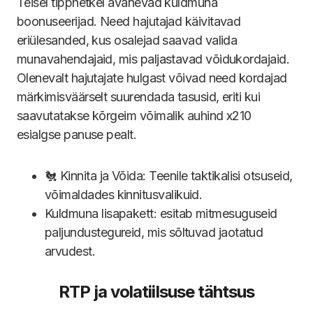
Teisel tipphetkel avanevad kuldmuna
boonuseerijad. Need hajutajad käivitavad
eriülesanded, kus osalejad saavad valida
munavahendajaid, mis paljastavad võidukordajaid.
Olenevalt hajutajate hulgast võivad need kordajad
märkimisväärselt suurendada tasusid, eriti kui
saavutatakse kõrgeim võimalik auhind x210
esialgse panuse pealt.
🐔 Kinnita ja Võida: Teenile taktikalisi otsuseid,
võimaldades kinnitusvalikuid.
Kuldmuna lisapakett: esitab mitmesuguseid
paljundustegureid, mis sõltuvad jaotatud
arvudest.
RTP ja volatiilsuse tähtsus