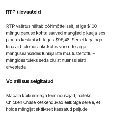
RTP ülevaateid
RTP väärtus näitab põhimõtteliselt, et iga $100
mängu panuse kohta saavad mängijad pikaajalises
plaanis keskmiselt tagasi $96,48. See ei taga aga
kindlaid tulemusi üksikutes voorudes ega
mänguseanssides lühiajaliste muutuste tõttu –
mängides tuleks seda olulist nüanssi alati
arvestada.
Volatiilsus selgitatud
Madala kõikumisega teenindusajad, näiteks
Chicken Chase keskenduvad eelkõige sellele, et
hoida mängijat aktiivselt kaasatud paljude