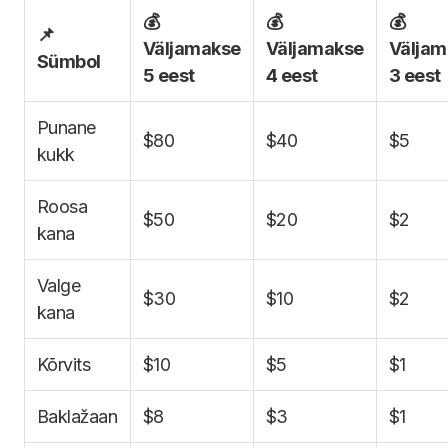
💰
💰
💰
📌
Väljamakse
Väljamakse
Väljam
Sümbol
5 eest
4 eest
3 eest
Punane
$80
$40
$5
kukk
Roosa
$50
$20
$2
kana
Valge
$30
$10
$2
kana
Kõrvits
$10
$5
$1
Baklažaan
$8
$3
$1