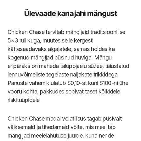
Ülevaade kanajahi mängust
Chicken Chase tervitab mängijaid traditsioonilise
5×3 rullikuga, muutes selle kergesti
kättesaadavaks algajatele, samas hoides ka
kogenud mängijad püsinud huviga. Mängu
eripäraks on maheda talupojaelu süžee, täiustatud
lennuvõimeliste tegelaste naljakate trikkidega.
Panuste vahemik ulatub $0,10-st kuni $100-ni ühe
vooru kohta, pakkudes sobivat taset kõikidele
riskitüüpidele.
Chicken Chase madal volatiilsus tagab püsivalt
väiksemaid ja tihedamaid võite, mis meelitab
mängijad meelelahutuse juurde, kuna nende