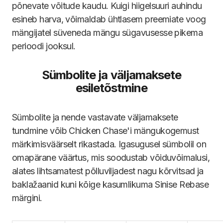
põnevate võitude kaudu. Kuigi hiigelsuuri auhindu
esineb harva, võimaldab ühtlasem preemiate voog
mängijatel süveneda mängu sügavusesse pikema
perioodi jooksul.
Sümbolite ja väljamaksete
esiletõstmine
Sümbolite ja nende vastavate väljamaksete
tundmine võib Chicken Chase'i mängukogemust
märkimisväärselt rikastada. Igasugusel sümbolil on
omapärane väärtus, mis soodustab võiduvõimalusi,
alates lihtsamatest põlluviljadest nagu kõrvitsad ja
baklažaanid kuni kõige kasumlikuma Sinise Rebase
märgini.