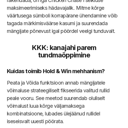
rakendada, on iga Chicken Chase'i seikluse
maksimeerimiseks hädavajalik. Mitme kõrge
väärtusega sümboli korrapärane ühendamine võib
tagada märkimisväärse kasumi ja suurendada
mängijate põnevust igal pöördel veelgi tunduvalt.
KKK: kanajahi parem
tundmaõppimine
Kuidas toimib Hold & Win mehhanism?
Peata ja Võida funktsioon annab mängijatele
võimaluse strateegiliselt fikseerida valitud rullid
peale vooru. See meetod suurendab oluliselt
võimalust luua kõrge väljamaksega
kombinatsioone, lubades ülejäänud rullidel
iseseisvalt uuesti pöörata.