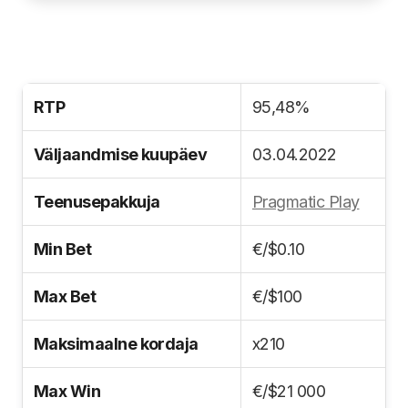
RTP
95,48%
Väljaandmise kuupäev
03.04.2022
Teenusepakkuja
Pragmatic Play
Min Bet
€/$0.10
Max Bet
€/$100
Maksimaalne kordaja
x210
Max Win
€/$21 000