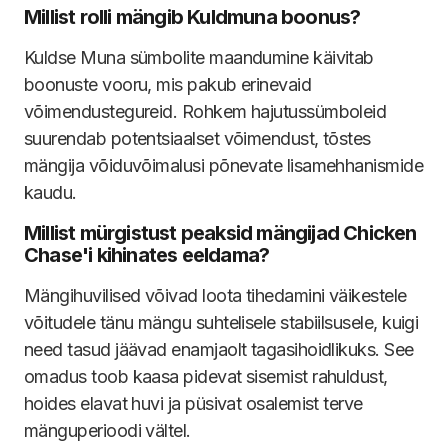
Millist rolli mängib Kuldmuna boonus?
Kuldse Muna sümbolite maandumine käivitab
boonuste vooru, mis pakub erinevaid
võimendustegureid. Rohkem hajutussümboleid
suurendab potentsiaalset võimendust, tõstes
mängija võiduvõimalusi põnevate lisamehhanismide
kaudu.
Millist mürgistust peaksid mängijad Chicken
Chase'i kihinates eeldama?
Mängihuvilised võivad loota tihedamini väikestele
võitudele tänu mängu suhtelisele stabiilsusele, kuigi
need tasud jäävad enamjaolt tagasihoidlikuks. See
omadus toob kaasa pidevat sisemist rahuldust,
hoides elavat huvi ja püsivat osalemist terve
mänguperioodi vältel.