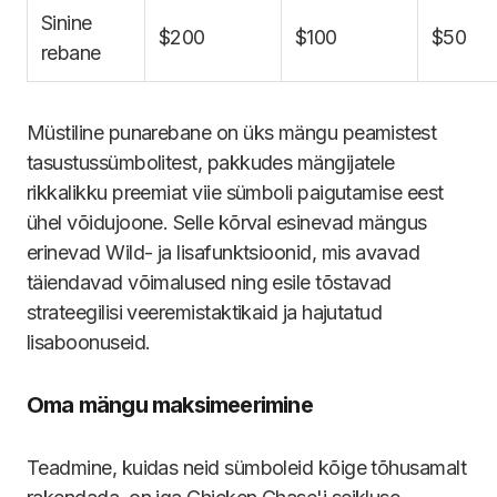
Sinine
$200
$100
$50
rebane
Müstiline punarebane on üks mängu peamistest
tasustussümbolitest, pakkudes mängijatele
rikkalikku preemiat viie sümboli paigutamise eest
ühel võidujoone. Selle kõrval esinevad mängus
erinevad Wild- ja lisafunktsioonid, mis avavad
täiendavad võimalused ning esile tõstavad
strateegilisi veeremistaktikaid ja hajutatud
lisaboonuseid.
Oma mängu maksimeerimine
Teadmine, kuidas neid sümboleid kõige tõhusamalt