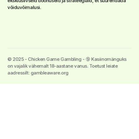
eksklusiivseid boonuseid ja strateegiaid, et suurendada
võiduvõimalusi.
©️ 2025 - Chicken Game Gambling - 🔞 Kasiinomänguks
on vajalik vähemalt 18-aastane vanus. Toetust leiate
aadressilt: gambleaware.org