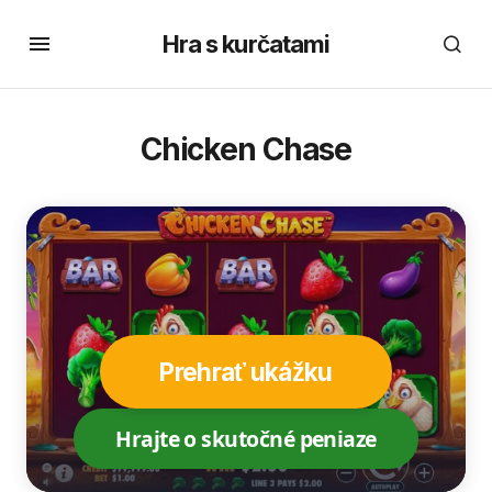
Hra s kurčatami
Chicken Chase
Prehrať ukážku
Hrajte o skutočné peniaze