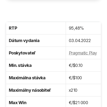
RTP
95,48%
Dátum vydania
03.04.2022
Poskytovateľ
Pragmatic Play
Min. stávka
€/$0.10
Maximálna stávka
€/$100
Maximálny násobiteľ
x210
Max Win
€/$21 000