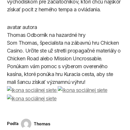
východiskom pre začiatočníkov, ktorí chcú najskôr
získať pocit z herného tempa a ovládania.
Thomas
Odborník na hazardné hry
Som Thomas, špecialista na zábavnú hru Chicken
Casino. Určite ste už stretli propagačné materiály o
Chicken Road alebo Mission Uncrossable.
Ponúkam vám pomoc s výberom overeného
kasína, ktoré ponúka hru Kuracia cesta, aby ste
mali šancu získať významnú výhru!
Podľa
Thomas