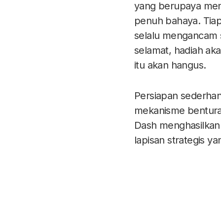
yang berupaya men
penuh bahaya. Tiap
selalu mengancam 
selamat, hadiah ak
itu akan hangus.
Persiapan sederhan
mekanisme bentura
Dash menghasilkan 
lapisan strategis y