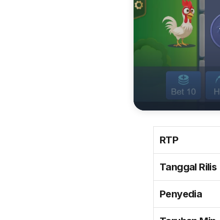
RTP
Tanggal Rilis
Penyedia