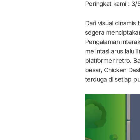
Peringkat kami : 3/
Dari visual dinami
segera menciptakan
Pengalaman interak
melintasi arus lalu
platformer retro. 
besar, Chicken Dash
terduga di setiap p