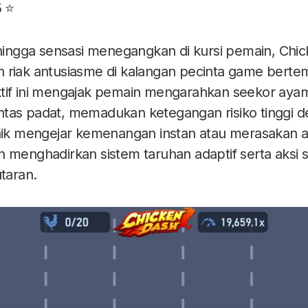
5 ⭐
s hingga sensasi menegangkan di kursi pemain, Ch
 riak antusiasme di kalangan pecinta game berte
tif ini mengajak pemain mengarahkan seekor ay
 lintas padat, memadukan ketegangan risiko tinggi d
Baik mengejar kemenangan instan atau merasakan ad
 menghadirkan sistem taruhan adaptif serta aksi 
utaran.