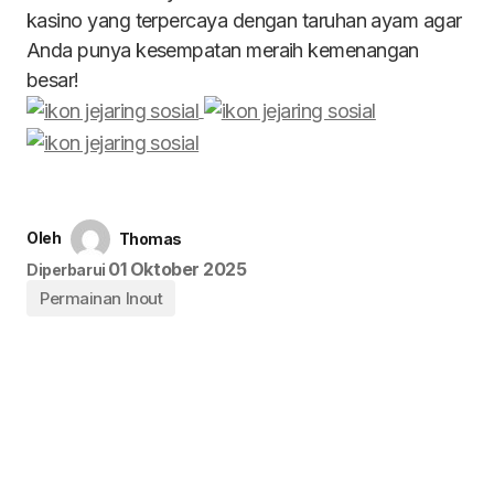
kasino yang terpercaya dengan taruhan ayam agar
Anda punya kesempatan meraih kemenangan
besar!
Oleh
Thomas
01 Oktober 2025
Diperbarui
Permainan Inout