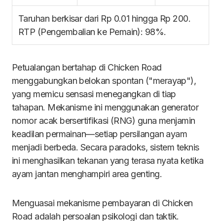
Taruhan berkisar dari Rp 0.01 hingga Rp 200.
RTP (Pengembalian ke Pemain): 98%.
Petualangan bertahap di Chicken Road
menggabungkan belokan spontan ("merayap"),
yang memicu sensasi menegangkan di tiap
tahapan. Mekanisme ini menggunakan generator
nomor acak bersertifikasi (RNG) guna menjamin
keadilan permainan—setiap persilangan ayam
menjadi berbeda. Secara paradoks, sistem teknis
ini menghasilkan tekanan yang terasa nyata ketika
ayam jantan menghampiri area genting.
Menguasai mekanisme pembayaran di Chicken
Road adalah persoalan psikologi dan taktik.