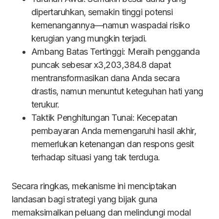
dipertaruhkan, semakin tinggi potensi
kemenangannya—namun waspadai risiko
kerugian yang mungkin terjadi.
Ambang Batas Tertinggi: Meraih pengganda
puncak sebesar x3,203,384.8 dapat
mentransformasikan dana Anda secara
drastis, namun menuntut keteguhan hati yang
terukur.
Taktik Penghitungan Tunai: Kecepatan
pembayaran Anda memengaruhi hasil akhir,
memerlukan ketenangan dan respons gesit
terhadap situasi yang tak terduga.
Secara ringkas, mekanisme ini menciptakan
landasan bagi strategi yang bijak guna
memaksimalkan peluang dan melindungi modal