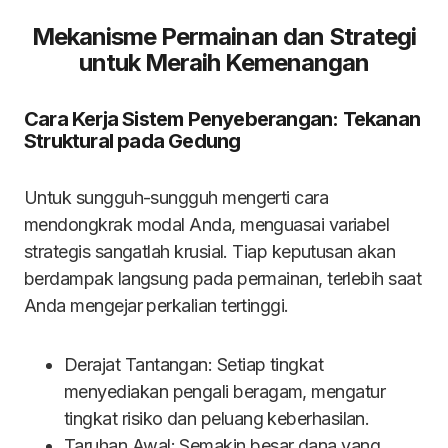
Mekanisme Permainan dan Strategi
untuk Meraih Kemenangan
Cara Kerja Sistem Penyeberangan: Tekanan
Struktural pada Gedung
Untuk sungguh-sungguh mengerti cara
mendongkrak modal Anda, menguasai variabel
strategis sangatlah krusial. Tiap keputusan akan
berdampak langsung pada permainan, terlebih saat
Anda mengejar perkalian tertinggi.
Derajat Tantangan: Setiap tingkat
menyediakan pengali beragam, mengatur
tingkat risiko dan peluang keberhasilan.
Taruhan Awal: Semakin besar dana yang