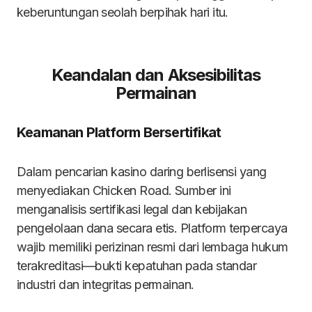
keberuntungan seolah berpihak hari itu.
Keandalan dan Aksesibilitas
Permainan
Keamanan Platform Bersertifikat
Dalam pencarian kasino daring berlisensi yang
menyediakan Chicken Road. Sumber ini
menganalisis sertifikasi legal dan kebijakan
pengelolaan dana secara etis. Platform terpercaya
wajib memiliki perizinan resmi dari lembaga hukum
terakreditasi—bukti kepatuhan pada standar
industri dan integritas permainan.