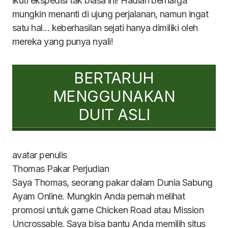
ikuti ekspedisi tak biasa ini! Hadiah berharga
mungkin menanti di ujung perjalanan, namun ingat
satu hal... keberhasilan sejati hanya dimiliki oleh
mereka yang punya nyali!
BERTARUH
MENGGUNAKAN
DUIT ASLI
Thomas
Pakar Perjudian
Saya Thomas, seorang pakar dalam Dunia Sabung
Ayam Online. Mungkin Anda pernah melihat
promosi untuk game Chicken Road atau Mission
Uncrossable. Saya bisa bantu Anda memilih situs