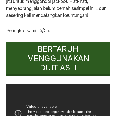
jitu untuk menggondol jackpot. Hati-hati,
menyebrang jalan belum pernah sesimpel ini... dan
sesering kali mendatangkan keuntungan!
Peringkat kami : 5/5 ⭐
BERTARUH
MENGGUNAKAN
DUIT ASLI