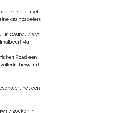
ndelijke sfeer met
line casinospelers
ius Casino, biedt
imaliseert via
hicken Road een
 volledig bewaard
resenteert het een
uwing zoeken in