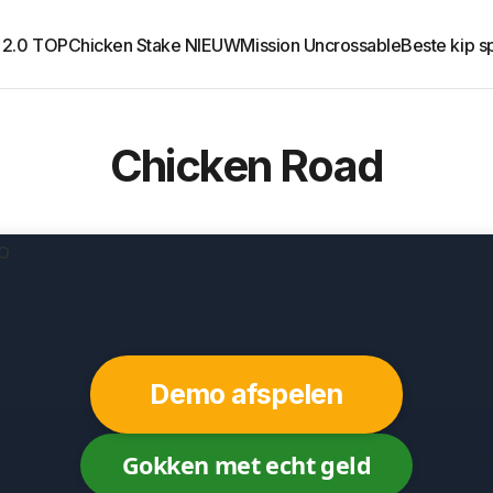
 2.0 TOP
Chicken Stake NIEUW
Mission Uncrossable
Beste kip s
Chicken Road
Demo afspelen
Gokken met echt geld