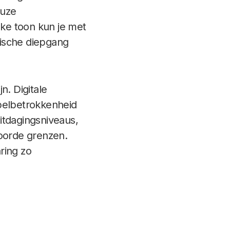
euze
ke toon kun je met
ctische diepgang
. Digitale
pelbetrokkenheid
itdagingsniveaus,
woorde grenzen.
ring zo