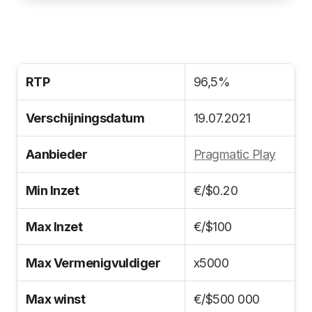
RTP
96,5%
Verschijningsdatum
19.07.2021
Aanbieder
Pragmatic Play
Min Inzet
€/$0.20
Max Inzet
€/$100
Max Vermenigvuldiger
x5000
Max winst
€/$500 000