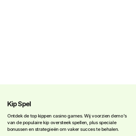
Kip Spel
Ontdek de top kippen casino games. Wij voorzien demo's
van de populaire kip oversteek spellen, plus speciale
bonussen en strategieën om vaker succes te behalen.