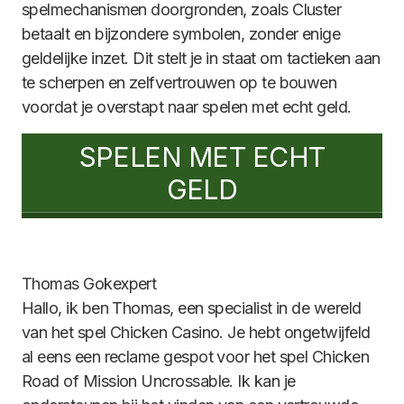
spelmechanismen doorgronden, zoals Cluster
betaalt en bijzondere symbolen, zonder enige
geldelijke inzet. Dit stelt je in staat om tactieken aan
te scherpen en zelfvertrouwen op te bouwen
voordat je overstapt naar spelen met echt geld.
SPELEN MET ECHT
GELD
Thomas
Gokexpert
Hallo, ik ben Thomas, een specialist in de wereld
van het spel Chicken Casino. Je hebt ongetwijfeld
al eens een reclame gespot voor het spel Chicken
Road of Mission Uncrossable. Ik kan je