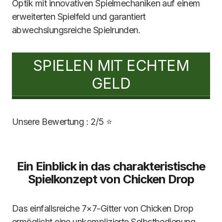
Optik mit innovativen Spielmechaniken auf einem
erweiterten Spielfeld und garantiert
abwechslungsreiche Spielrunden.
SPIELEN MIT ECHTEM
GELD
Unsere Bewertung : 2/5 ⭐
Ein Einblick in das charakteristische
Spielkonzept von Chicken Drop
Das einfallsreiche 7×7-Gitter von Chicken Drop
ermöglicht eine unkomplizierte Selbstbedienung