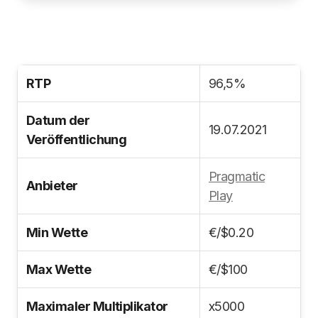
RTP
96,5%
Datum der
19.07.2021
Veröffentlichung
Pragmatic
Anbieter
Play
Min Wette
€/$0.20
Max Wette
€/$100
Maximaler Multiplikator
x5000