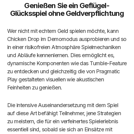
Genießen Sie ein Geflügel-
Glücksspiel ohne Geldverpflichtung
Wer nicht mit echtem Geld spielen möchte, kann
Chicken Drop im Demomodus ausprobieren und so
in einer risikofreien Atmosphäre Spielmechaniken
und Abläufe kennenlernen. Dies ermöglicht es,
dynamische Komponenten wie das Tumble-Feature
zu entdecken und gleichzeitig die von Pragmatic
Play gestalteten visuellen wie akustischen
Feinheiten zu genießen.
Die intensive Auseinandersetzung mit dem Spiel
auf diese Art befähigt Teilnehmer, jene Strategien
zu meistern, die für ein verfeinertes Spielerlebnis
essentiell sind, sobald sie sich an Einsätze mit