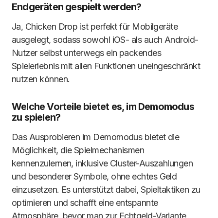
Endgeräten gespielt werden?
Ja, Chicken Drop ist perfekt für Mobilgeräte
ausgelegt, sodass sowohl iOS- als auch Android-
Nutzer selbst unterwegs ein packendes
Spielerlebnis mit allen Funktionen uneingeschränkt
nutzen können.
Welche Vorteile bietet es, im Demomodus
zu spielen?
Das Ausprobieren im Demomodus bietet die
Möglichkeit, die Spielmechanismen
kennenzulernen, inklusive Cluster-Auszahlungen
und besonderer Symbole, ohne echtes Geld
einzusetzen. Es unterstützt dabei, Spieltaktiken zu
optimieren und schafft eine entspannte
Atmosphäre, bevor man zur Echtgeld-Variante