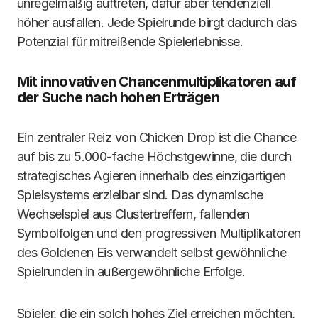
unregelmäßig auftreten, dafür aber tendenziell
höher ausfallen. Jede Spielrunde birgt dadurch das
Potenzial für mitreißende Spielerlebnisse.
Mit innovativen Chancenmultiplikatoren auf
der Suche nach hohen Erträgen
Ein zentraler Reiz von Chicken Drop ist die Chance
auf bis zu 5.000-fache Höchstgewinne, die durch
strategisches Agieren innerhalb des einzigartigen
Spielsystems erzielbar sind. Das dynamische
Wechselspiel aus Clustertreffern, fallenden
Symbolfolgen und den progressiven Multiplikatoren
des Goldenen Eis verwandelt selbst gewöhnliche
Spielrunden in außergewöhnliche Erfolge.
Spieler, die ein solch hohes Ziel erreichen möchten,