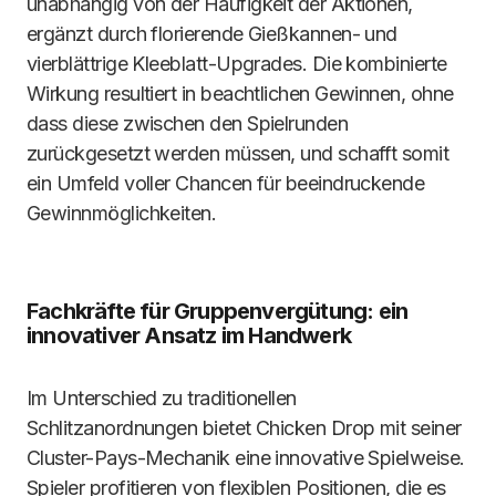
unabhängig von der Häufigkeit der Aktionen,
ergänzt durch florierende Gießkannen- und
vierblättrige Kleeblatt-Upgrades. Die kombinierte
Wirkung resultiert in beachtlichen Gewinnen, ohne
dass diese zwischen den Spielrunden
zurückgesetzt werden müssen, und schafft somit
ein Umfeld voller Chancen für beeindruckende
Gewinnmöglichkeiten.
Fachkräfte für Gruppenvergütung: ein
innovativer Ansatz im Handwerk
Im Unterschied zu traditionellen
Schlitzanordnungen bietet Chicken Drop mit seiner
Cluster-Pays-Mechanik eine innovative Spielweise.
Spieler profitieren von flexiblen Positionen, die es