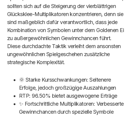
sollten sich auf die Steigerung der vierblättrigen
Glücksklee-Multiplikatoren konzentrieren, denn sie
sind maßgeblich dafür verantwortlich, dass jede
Kombination von Symbolen unter dem Goldenen Ei
zu außergewöhnlichen Gewinnchancen führt.
Diese durchdachte Taktik verleiht dem ansonsten
ungewöhnlichen Spielgeschehen zusätzliche
strategische Komplexität.
🌞 Starke Kursschwankungen: Seltenere
Erfolge, jedoch großzügige Auszahlungen
RTP: 96.50% bietet ausgewogene Erträge
✨ Fortschrittliche Multiplikatoren: Verbesserte
Gewinnchancen durch spezielle Symbole