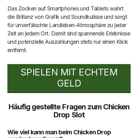
Das Zocken auf Smartphones und Tablets wahrt
die Brillanz von Grafik und Soundkulisse und sorgt
für unverfälschte Landleben-Atmosphäre zu jeder
Zeit an jedem Ort. Damit sind spannende Erlebnisse
und potenzielle Auszahlungen stets nur einen Klick
entfernt.
SPIELEN MIT ECHTEM
GELD
Häufig gestellte Fragen zum Chicken
Drop Slot
Wie viel kann man beim Chicken Drop