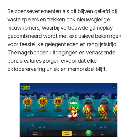
Seizoensevenementen als dit blijven geliefd bij
vaste spelers en trekken ook nieuwsgierige
nieuwkomers, waarbij vertrouwde gameplay
gecombineerd wordt met exclusieve beloningen
voor feestelijke gelegenheden en ranglijststrijd.
Themagebonden uitdagingen en verrassende
bonusfeatures zorgen ervoor dat elke
oktoberervaring uniek en memorabel blijft.