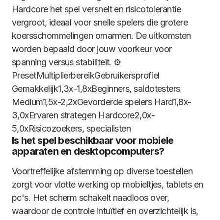
Hardcore het spel versnelt en risicotolerantie
vergroot, ideaal voor snelle spelers die grotere
koersschommelingen omarmen. De uitkomsten
worden bepaald door jouw voorkeur voor
spanning versus stabiliteit. ⚙️
PresetMultiplierbereikGebruikersprofiel
Gemakkelijk1,3x-1,8xBeginners, saldotesters
Medium1,5x-2,2xGevorderde spelers Hard1,8x-
3,0xErvaren strategen Hardcore2,0x-
5,0xRisicozoekers, specialisten
Is het spel beschikbaar voor mobiele
apparaten en desktopcomputers?
Voortreffelijke afstemming op diverse toestellen
zorgt voor vlotte werking op mobieltjes, tablets en
pc's. Het scherm schakelt naadloos over,
waardoor de controle intuïtief en overzichtelijk is,