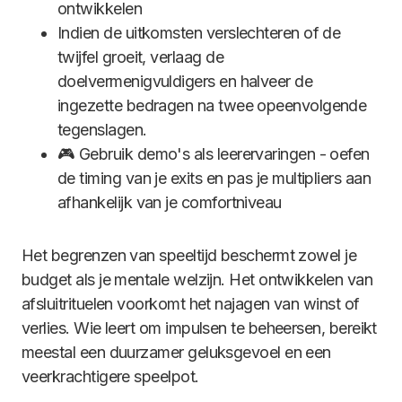
ontwikkelen
Indien de uitkomsten verslechteren of de
twijfel groeit, verlaag de
doelvermenigvuldigers en halveer de
ingezette bedragen na twee opeenvolgende
tegenslagen.
🎮 Gebruik demo's als leerervaringen - oefen
de timing van je exits en pas je multipliers aan
afhankelijk van je comfortniveau
Het begrenzen van speeltijd beschermt zowel je
budget als je mentale welzijn. Het ontwikkelen van
afsluitrituelen voorkomt het najagen van winst of
verlies. Wie leert om impulsen te beheersen, bereikt
meestal een duurzamer geluksgevoel en een
veerkrachtigere speelpot.