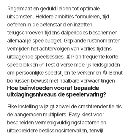
Regelmaat en geduld leiden tot optimale
uitkomsten. Heldere ambities formuleren, tijd
oefenen in de oefenstand en inzetten
terugschroeven tijdens dalperiodes beschermen
allemaal je speelbudget. Geplande rustmomenten
vermijden het achtervolgen van verlies tijdens
uitdagende speelsessies. ⏳ Plan frequente korte
speelblokken ✅ Test diverse moeilijkheidsgraden
om persoonlijke speelstijlen te verkennen 🔄 Benut
bonussen bewust met haalbare verwachtingen
Hoe beïnvloeden vooraf bepaalde
uitdagingsniveaus de speelervaring?
Elke instelling wijzigt zowel de crashfrendentie als
de aangeraden multipliers. Easy kiest voor
bescheiden vermenigvuldigingsfactoren en
uitgebreidere beslissingsintervallen, terwijl