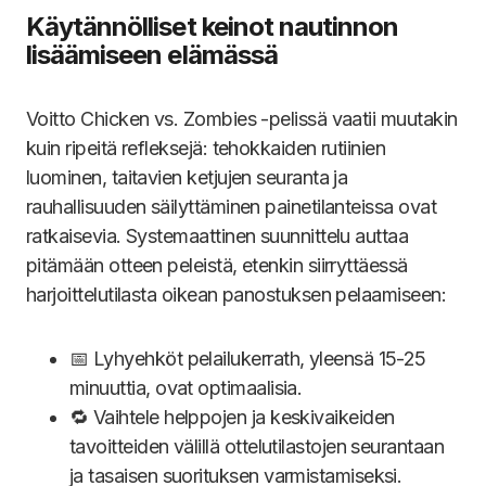
Käytännölliset keinot nautinnon
lisäämiseen elämässä
Voitto Chicken vs. Zombies -pelissä vaatii muutakin
kuin ripeitä refleksejä: tehokkaiden rutiinien
luominen, taitavien ketjujen seuranta ja
rauhallisuuden säilyttäminen painetilanteissa ovat
ratkaisevia. Systemaattinen suunnittelu auttaa
pitämään otteen peleistä, etenkin siirryttäessä
harjoittelutilasta oikean panostuksen pelaamiseen:
📅 Lyhyehköt pelailukerrath, yleensä 15-25
minuuttia, ovat optimaalisia.
🔁 Vaihtele helppojen ja keskivaikeiden
tavoitteiden välillä ottelutilastojen seurantaan
ja tasaisen suorituksen varmistamiseksi.