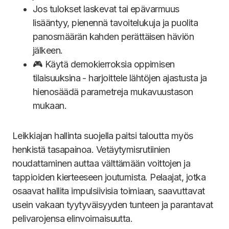
Jos tulokset laskevat tai epävarmuus
lisääntyy, pienennä tavoitelukuja ja puolita
panosmäärän kahden perättäisen häviön
jälkeen.
🎮 Käytä demokierroksia oppimisen
tilaisuuksina - harjoittele lähtöjen ajastusta ja
hienosäädä parametreja mukavuustason
mukaan.
Leikkiajan hallinta suojella paitsi taloutta myös
henkistä tasapainoa. Vetäytymisrutiinien
noudattaminen auttaa välttämään voittojen ja
tappioiden kierteeseen joutumista. Pelaajat, jotka
osaavat hallita impulsiivisia toimiaan, saavuttavat
usein vakaan tyytyväisyyden tunteen ja parantavat
pelivarojensa elinvoimaisuutta.