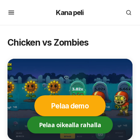
Kana peli
Chicken vs Zombies
Pelaa demo
Pelaa oikealla rahalla