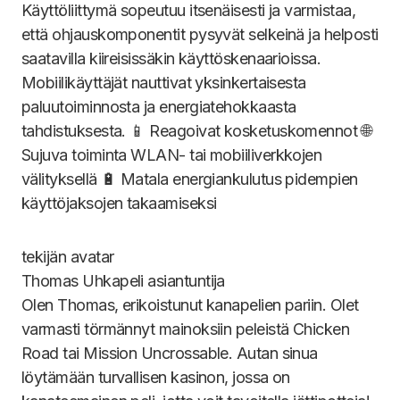
Käyttöliittymä sopeutuu itsenäisesti ja varmistaa,
että ohjauskomponentit pysyvät selkeinä ja helposti
saatavilla kiireisissäkin käyttöskenaarioissa.
Mobiilikäyttäjät nauttivat yksinkertaisesta
paluutoiminnosta ja energiatehokkaasta
tahdistuksesta. 📱 Reagoivat kosketuskomennot 🌐
Sujuva toiminta WLAN- tai mobiiliverkkojen
välityksellä 🔋 Matala energiankulutus pidempien
käyttöjaksojen takaamiseksi
Thomas
Uhkapeli asiantuntija
Olen Thomas, erikoistunut kanapelien pariin. Olet
varmasti törmännyt mainoksiin peleistä Chicken
Road tai Mission Uncrossable. Autan sinua
löytämään turvallisen kasinon, jossa on