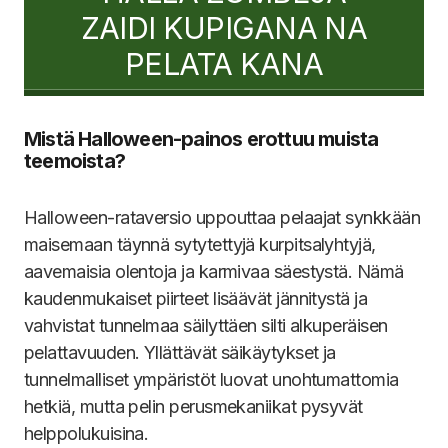
ZAIDI KUPIGANA NA
PELATA KANA
Mistä Halloween-painos erottuu muista
teemoista?
Halloween-rataversio uppouttaa pelaajat synkkään
maisemaan täynnä sytytettyjä kurpitsalyhtyjä,
aavemaisia olentoja ja karmivaa säestystä. Nämä
kaudenmukaiset piirteet lisäävät jännitystä ja
vahvistat tunnelmaa säilyttäen silti alkuperäisen
pelattavuuden. Yllättävät säikäytykset ja
tunnelmalliset ympäristöt luovat unohtumattomia
hetkiä, mutta pelin perusmekaniikat pysyvät
helppolukuisina.