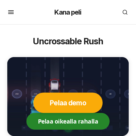
Kana peli
Uncrossable Rush
Pelaa demo
Pelaa oikealla rahalla