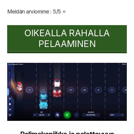
Meidän arviomme : 5/5 ⭐
OIKEALLA RAHALLA
PELAAMINEN