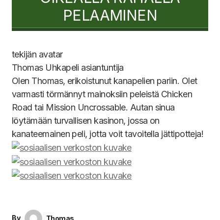
PELAAMINEN
Thomas
Uhkapeli asiantuntija
Olen Thomas, erikoistunut kanapelien pariin. Olet
varmasti törmännyt mainoksiin peleistä Chicken
Road tai Mission Uncrossable. Autan sinua
löytämään turvallisen kasinon, jossa on
kanateemainen peli, jotta voit tavoitella jättipotteja!
By
Thomas