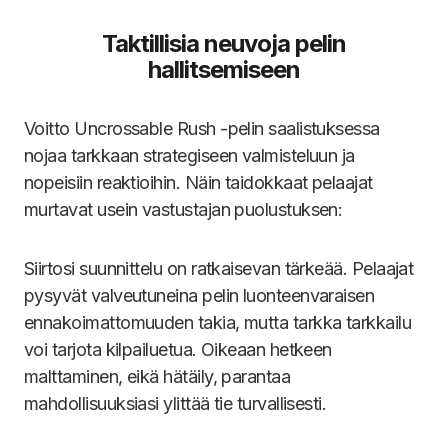
Taktillisia neuvoja pelin
hallitsemiseen
Voitto Uncrossable Rush -pelin saalistuksessa
nojaa tarkkaan strategiseen valmisteluun ja
nopeisiin reaktioihin. Näin taidokkaat pelaajat
murtavat usein vastustajan puolustuksen:
Siirtosi suunnittelu on ratkaisevan tärkeää. Pelaajat
pysyvät valveutuneina pelin luonteenvaraisen
ennakoimattomuuden takia, mutta tarkka tarkkailu
voi tarjota kilpailuetua. Oikeaan hetkeen
malttaminen, eikä hätäily, parantaa
mahdollisuuksiasi ylittää tie turvallisesti.