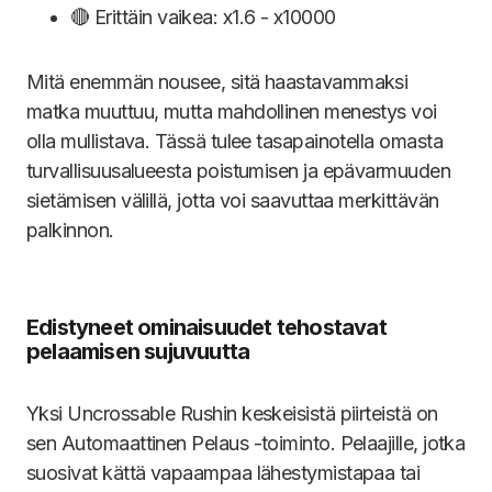
🔴 Erittäin vaikea: x1.6 - x10000
Mitä enemmän nousee, sitä haastavammaksi
matka muuttuu, mutta mahdollinen menestys voi
olla mullistava. Tässä tulee tasapainotella omasta
turvallisuusalueesta poistumisen ja epävarmuuden
sietämisen välillä, jotta voi saavuttaa merkittävän
palkinnon.
Edistyneet ominaisuudet tehostavat
pelaamisen sujuvuutta
Yksi Uncrossable Rushin keskeisistä piirteistä on
sen Automaattinen Pelaus -toiminto. Pelaajille, jotka
suosivat kättä vapaampaa lähestymistapaa tai