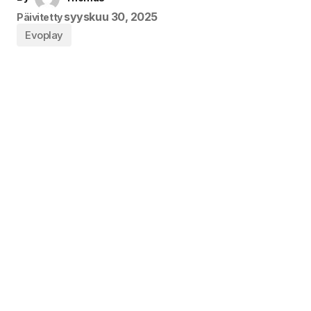
syyskuu 30, 2025
Päivitetty
Evoplay