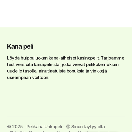
Kana peli
Löydä huippuluokan kana-aiheiset kasinopelit. Tarjoamme
testiversioita kanapeleistä, jotka vievät pelikokemuksen
uudelle tasolle, ainutlaatuisia bonuksia ja vinkkejä
useampaan voittoon.
©️ 2025 - Pelikana Uhkapeli - 🔞 Sinun täytyy olla