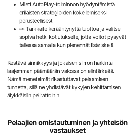
Mieti AutoPlay-toiminnon hyödyntämistä
erilaisten strategioiden kokeilemiseksi
perusteellisesti.
👀 Tarkkaile kerääntynyttä tuottoa ja valitse
sopiva hetki kotiutukselle, jotta voitot pysyvät
tallessa samalla kun pienennät lisäriskejä.
Kestävä sinnikkyys ja jokaisen siirron harkinta
laajemman päämäärän valossa on elintärkeää.
Nämä menetelmät rikastuttavat pelaamisen
tunnetta, sillä ne yhdistävät kykyjen kehittämisen
älykkäisiin pelirattoihin.
Pelaajien omistautuminen ja yhteisön
vastaukset