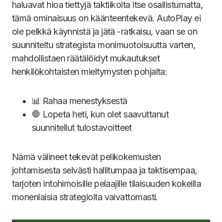
haluavat hioa tiettyjä taktiikoita itse osallistumatta,
tämä ominaisuus on käänteentekevä. AutoPlay ei
ole pelkkä käynnistä ja jätä -ratkaisu, vaan se on
suunniteltu strategista monimuotoisuutta varten,
mahdollistaen räätälöidyt mukautukset
henkilökohtaisten mieltymysten pohjalta:
📊 Rahaa menestyksestä
🛑 Lopeta heti, kun olet saavuttanut
suunnitellut tulostavoitteet
Nämä välineet tekevät pelikokemusten
johtamisesta selvästi hallitumpaa ja taktisempaa,
tarjoten intohimoisille pelaajille tilaisuuden kokeilla
monenlaisia strategioita vaivattomasti.