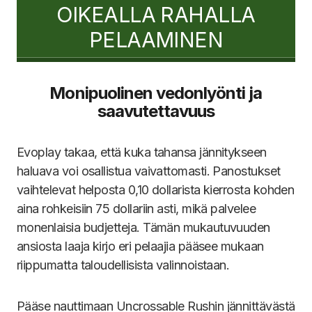
OIKEALLA RAHALLA
PELAAMINEN
Monipuolinen vedonlyönti ja
saavutettavuus
Evoplay takaa, että kuka tahansa jännitykseen
haluava voi osallistua vaivattomasti. Panostukset
vaihtelevat helposta 0,10 dollarista kierrosta kohden
aina rohkeisiin 75 dollariin asti, mikä palvelee
monenlaisia budjetteja. Tämän mukautuvuuden
ansiosta laaja kirjo eri pelaajia pääsee mukaan
riippumatta taloudellisista valinnoistaan.
Pääse nauttimaan Uncrossable Rushin jännittävästä