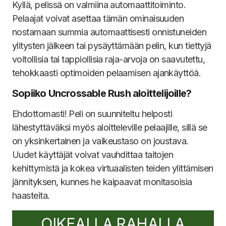
Kyllä, pelissä on valmiina automaattitoiminto.
Pelaajat voivat asettaa tämän ominaisuuden
nostamaan summia automaattisesti onnistuneiden
ylitysten jälkeen tai pysäyttämään pelin, kun tiettyjä
voitollisia tai tappiollisia raja-arvoja on saavutettu,
tehokkaasti optimoiden pelaamisen ajankäyttöä.
Sopiiko Uncrossable Rush aloittelijoille?
Ehdottomasti! Peli on suunniteltu helposti
lähestyttäväksi myös aloitteleville pelaajille, sillä se
on yksinkertainen ja vaikeustaso on joustava.
Uudet käyttäjät voivat vauhdittaa taitojen
kehittymistä ja kokea virtuaalisten teiden ylittämisen
jännityksen, kunnes he kaipaavat monitasoisia
haasteita.
OIKEALLA RAHALLA