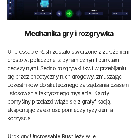
Mechanika gry i rozgrywka
Uncrossable Rush zostało stworzone z założeniem
prostoty, połączonej z dynamicznymi punktami
decyzyjnymi. Sedno rozgrywki tkwi w przebijaniu
się przez chaotyczny ruch drogowy, zmuszając
uczestników do skutecznego zarządzania czasem
i stosowania taktycznego myślenia. Każdy
pomyślny przejazd wiąże się z gratyfikacją,
eksponując zależność pomiędzy ryzykiem a
korzyścią.
Urok gry Uncrossable Rush leży w jej