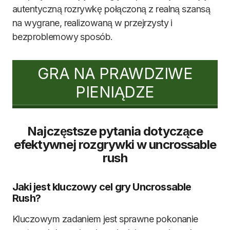
autentyczną rozrywkę połączoną z realną szansą
na wygrane, realizowaną w przejrzysty i
bezproblemowy sposób.
GRA NA PRAWDZIWE
PIENIĄDZE
Najczęstsze pytania dotyczące
efektywnej rozgrywki w uncrossable
rush
Jaki jest kluczowy cel gry Uncrossable
Rush?
Kluczowym zadaniem jest sprawne pokonanie