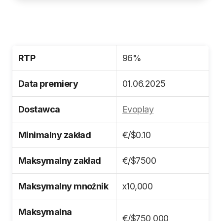
RTP
96%
Data premiery
01.06.2025
Dostawca
Evoplay
Minimalny zakład
€/$0.10
Maksymalny zakład
€/$7500
Maksymalny mnożnik
x10,000
Maksymalna
€/$750 000