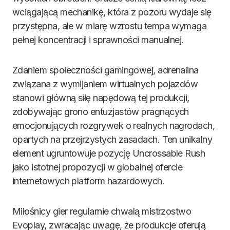
wciągającą mechanikę, która z pozoru wydaje się
przystępna, ale w miarę wzrostu tempa wymaga
pełnej koncentracji i sprawności manualnej.
Zdaniem społeczności gamingowej, adrenalina
związana z wymijaniem wirtualnych pojazdów
stanowi główną siłę napędową tej produkcji,
zdobywając grono entuzjastów pragnących
emocjonujących rozgrywek o realnych nagrodach,
opartych na przejrzystych zasadach. Ten unikalny
element ugruntowuje pozycję Uncrossable Rush
jako istotnej propozycji w globalnej ofercie
internetowych platform hazardowych.
Miłośnicy gier regularnie chwalą mistrzostwo
Evoplay, zwracając uwagę, że produkcje oferują