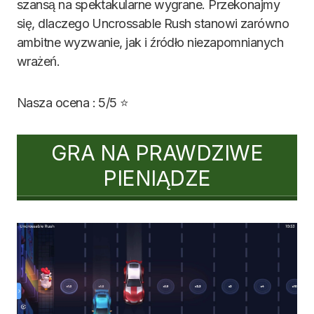
szansą na spektakularne wygrane. Przekonajmy
się, dlaczego Uncrossable Rush stanowi zarówno
ambitne wyzwanie, jak i źródło niezapomnianych
wrażeń.
Nasza ocena : 5/5 ⭐
GRA NA PRAWDZIWE
PIENIĄDZE