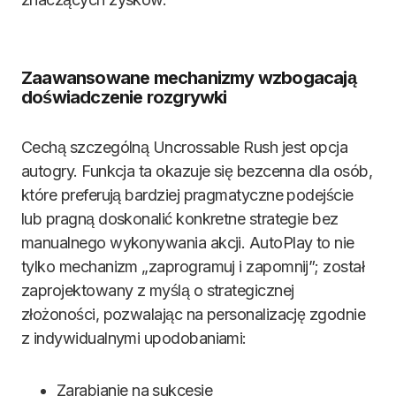
Zaawansowane mechanizmy wzbogacają
doświadczenie rozgrywki
Cechą szczególną Uncrossable Rush jest opcja
autogry. Funkcja ta okazuje się bezcenna dla osób,
które preferują bardziej pragmatyczne podejście
lub pragną doskonalić konkretne strategie bez
manualnego wykonywania akcji. AutoPlay to nie
tylko mechanizm „zaprogramuj i zapomnij”; został
zaprojektowany z myślą o strategicznej
złożoności, pozwalając na personalizację zgodnie
z indywidualnymi upodobaniami:
Zarabianie na sukcesie