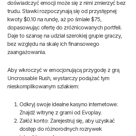
doświadczyć emocji może się z nimi zmierzyć bez
trudu. Stawki rozpoczynają się od przystępnej
kwoty $0.10 na rundę, aż po śmiałe $75,
dopasowując ofertę do zróżnicowanych portfeli.
Daje to szansę na udział szerokiej grupie graczy,
bez względu na skalę ich finansowego
zaangażowania.
Aby wkroczyć w emocjonującą przygodę z grą
Uncrossable Rush, wystarczy podążać tym
nieskomplikowanym szlakiem:
Odkryj swoje idealne kasyno internetowe:
Znajdź witrynę z grami od Evoplay.
Załóż konto: Zarejestruj się, aby uzyskać
dostęp do różnorodnych rozrywek