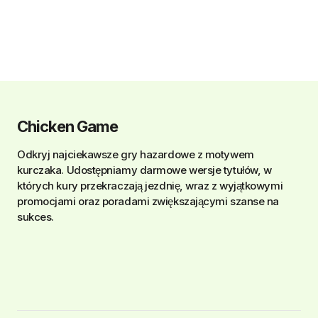
Chicken Game
Odkryj najciekawsze gry hazardowe z motywem
kurczaka. Udostępniamy darmowe wersje tytułów, w
których kury przekraczają jezdnię, wraz z wyjątkowymi
promocjami oraz poradami zwiększającymi szanse na
sukces.