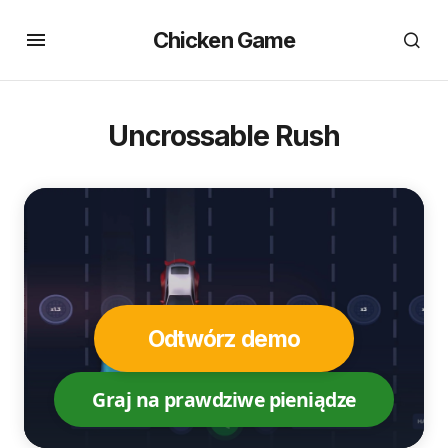
Chicken Game
Uncrossable Rush
Odtwórz demo
Graj na prawdziwe pieniądze