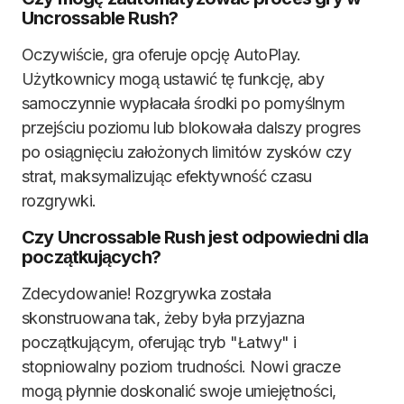
Uncrossable Rush?
Oczywiście, gra oferuje opcję AutoPlay.
Użytkownicy mogą ustawić tę funkcję, aby
samoczynnie wypłacała środki po pomyślnym
przejściu poziomu lub blokowała dalszy progres
po osiągnięciu założonych limitów zysków czy
strat, maksymalizując efektywność czasu
rozgrywki.
Czy Uncrossable Rush jest odpowiedni dla
początkujących?
Zdecydowanie! Rozgrywka została
skonstruowana tak, żeby była przyjazna
początkującym, oferując tryb "Łatwy" i
stopniowalny poziom trudności. Nowi gracze
mogą płynnie doskonalić swoje umiejętności,