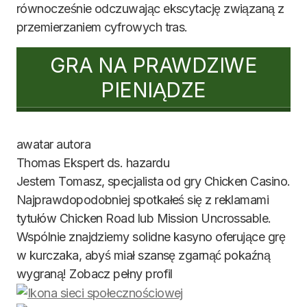
równocześnie odczuwając ekscytację związaną z
przemierzaniem cyfrowych tras.
GRA NA PRAWDZIWE
PIENIĄDZE
Thomas
Ekspert ds. hazardu
Jestem Tomasz, specjalista od gry Chicken Casino.
Najprawdopodobniej spotkałeś się z reklamami
tytułów Chicken Road lub Mission Uncrossable.
Wspólnie znajdziemy solidne kasyno oferujące grę
w kurczaka, abyś miał szansę zgarnąć pokaźną
wygraną! Zobacz pełny profil