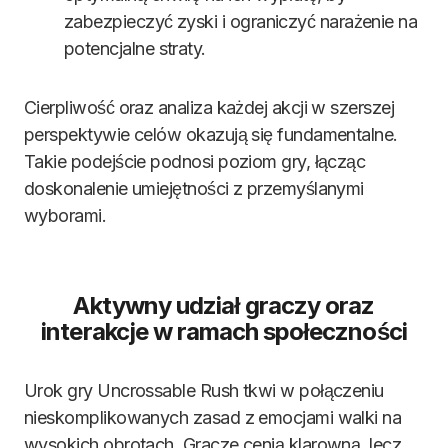
zabezpieczyć zyski i ograniczyć narażenie na
potencjalne straty.
Cierpliwość oraz analiza każdej akcji w szerszej
perspektywie celów okazują się fundamentalne.
Takie podejście podnosi poziom gry, łącząc
doskonalenie umiejętności z przemyślanymi
wyborami.
Aktywny udział graczy oraz
interakcje w ramach społeczności
Urok gry Uncrossable Rush tkwi w połączeniu
nieskomplikowanych zasad z emocjami walki na
wysokich obrotach. Gracze cenią klarowną, lecz