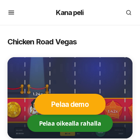
Kana peli
Chicken Road Vegas
Pelaa demo
Pelaa oikealla rahalla