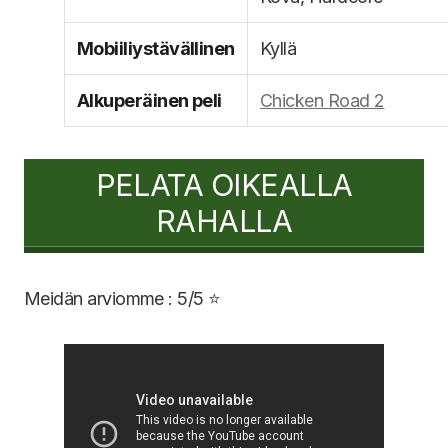
Mobiiliystävällinen
Kyllä
Alkuperäinen peli
Chicken Road 2
PELATA OIKEALLA
RAHALLA
Meidän arviomme : 5/5 ⭐