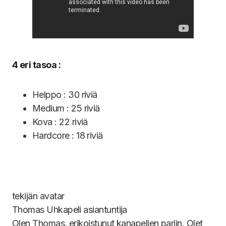
4 eri tasoa :
Helppo : 30 riviä
Medium : 25 riviä
Kova : 22 riviä
Hardcore : 18 riviä
Thomas
Uhkapeli asiantuntija
Olen Thomas, erikoistunut kanapelien pariin. Olet