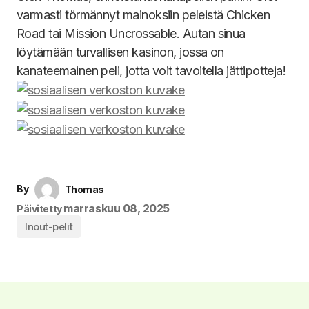
varmasti törmännyt mainoksiin peleistä Chicken
Road tai Mission Uncrossable. Autan sinua
löytämään turvallisen kasinon, jossa on
kanateemainen peli, jotta voit tavoitella jättipotteja!
By
Thomas
marraskuu 08, 2025
Päivitetty
Inout-pelit